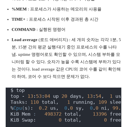
%MEM
: 프로세스가 사용하는 메모리의 사용율
TIME+
: 프로세스 시작된 이후 경과된 총 시간
COMMAND
: 실행된 명령어
Load average
(로드 애버리지) : 세 개의 숫자는 각각 1분, 5
분, 15분 간의 평균 실행/대기 중인 프로세스의 수를 나타
냄. uptime 명령어로도 확인할 수 있으며, 시스템 부하를 모
니터링 할 수 있다. 숫자가 높을 수록 시스템에 부하가 있다
는 것이다. load average 값은 CPU의 코어 수를 같이 확인해
야 하며, 코어 수 보다 적으면 문제가 없다.
$ top
top - 
13
:
53
:
04
 up 
20
 days, 
13
:
54
,  
1
 user
Tasks: 
110
 total,   
1
 running, 
109
 sleepi
%
Cpu
(
s
)
:  
0.2
 us,  
0
.
0
 sy,  
0
.
0
 ni, 
99.6
 
KiB Mem 
:
498372
 total,    
13396
 free, 
KiB Swap:        
0
 total,        
0
 free, 