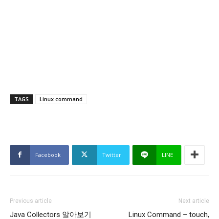
TAGS
Linux command
Facebook
Twitter
LINE
Previous article
Next article
Java Collectors 알아보기
Linux Command – touch,