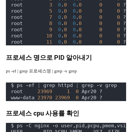
root         
3
0
.
0
0
.
0
0
0
 ?  
root         
5
0
.
0
0
.
0
0
0
 ?  
root         
7
0
.
0
0
.
0
0
0
 ?  
root         
8
0
.
0
0
.
0
0
0
 ?  
root         
9
0
.
0
0
.
0
0
0
 ?  
root        
10
0
.
0
0
.
0
0
0
 ?  
root        
11
0
.
0
0
.
0
0
0
 ?  
프로세스 명으로 PID 알아내기
ps -ef | grep 프로세스명 | grep -v grep
$ ps -ef 
|
 grep httpd 
|
 grep -v grep
root     
23969
1
0
 Apr20 ?        
00
www-data 
23970
23969
0
 Apr20 ?        
00
프로세스 cpu 사용률 확인
$ ps -C nginx -o user,pid,pcpu,pmem,vsize
USER       PID %CPU %MEM    VSZ  SIZE    