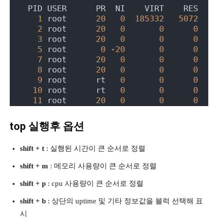
  PID USER      PR  NI    VIRT    RES    
1
 root      
20
0
185332
5072
3
2
 root      
20
0
0
0
3
 root      
20
0
0
0
5
 root       
0
-20
0
0
7
 root      
20
0
0
0
8
 root      
20
0
0
0
9
 root      rt   
0
0
0
10
 root      rt   
0
0
0
11
 root      
20
0
0
0
top 실행후 옵션
shift + t
: 실행된 시간이 큰 순서로 정렬
shift + m
: 메모리 사용량이 큰 순서로 정렬
shift + p
: cpu 사용량이 큰 순서로 정렬
shift + b
: 상단의 uptime 및 기타 정보값을 블럭 선택해 표
시