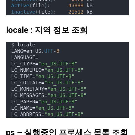
Active
(
file
)
:      
43888
 kB
Inactive
(
file
)
:    
21512
 kB
locale : 지역 정보 조회
$ locale
LANG=en_US.
UTF
-
8
LANGUAGE=
LC_CTYPE=
"en_US.UTF-8"
LC_NUMERIC=
"en_US.UTF-8"
LC_TIME=
"en_US.UTF-8"
LC_COLLATE=
"en_US.UTF-8"
LC_MONETARY=
"en_US.UTF-8"
LC_MESSAGES=
"en_US.UTF-8"
LC_PAPER=
"en_US.UTF-8"
LC_NAME=
"en_US.UTF-8"
LC_ADDRESS=
"en_US.UTF-8"
ps – 실행중인 프로세스 목록 조회