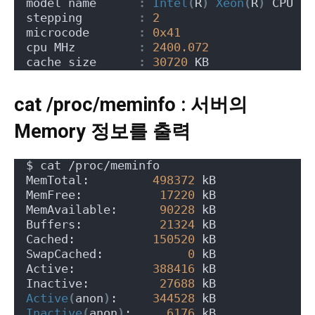
model name      
:
Intel
(
R
)
Xeon
(
R
)
 CPU E5
stepping        
:
2
microcode       
:
0x41
cpu MHz         
:
2400.072
cache size      
:
30720
 KB
cat /proc/meminfo : 서버의
Memory 정보를 출력
$ cat /proc/meminfo
MemTotal:         
498372
 kB
MemFree:           
17220
 kB
MemAvailable:      
90228
 kB
Buffers:           
21324
 kB
Cached:           
150520
 kB
SwapCached:            
0
 kB
Active:           
388416
 kB
Inactive:          
27688
 kB
Active
(
anon
)
:     
344528
 kB
Inactive
(
anon
)
:     
6176
 kB