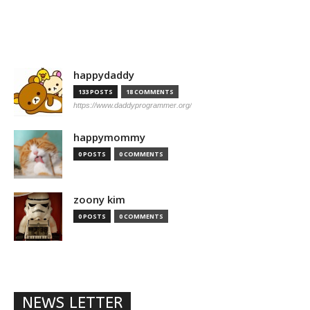
happydaddy
133 POSTS
18 COMMENTS
https://www.daddyprogrammer.org/
happymommy
0 POSTS
0 COMMENTS
zoony kim
0 POSTS
0 COMMENTS
NEWS LETTER