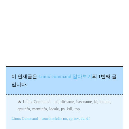
이 연재글은
Linux command 알아보기
의 1번째 글
입니다.
Linux Command – cd, dirname, basename, id, uname,
cpuinfo, meminfo, locale, ps, kill, top
Linux Command – touch, mkdir, rm, cp, mv, du, df