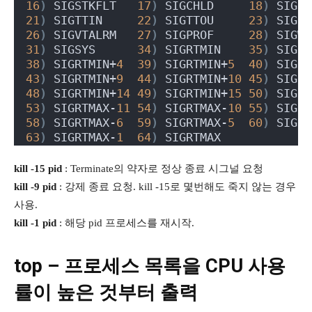
16
)
 SIGSTKFLT   
17
)
 SIGCHLD     
18
)
 SIGCO
21
)
 SIGTTIN     
22
)
 SIGTTOU     
23
)
 SIGUR
26
)
 SIGVTALRM   
27
)
 SIGPROF     
28
)
 SIGWI
31
)
 SIGSYS      
34
)
 SIGRTMIN    
35
)
 SIGRT
38
)
 SIGRTMIN+
4
39
)
 SIGRTMIN+
5
40
)
 SIGRT
43
)
 SIGRTMIN+
9
44
)
 SIGRTMIN+
10
45
)
 SIGRT
48
)
 SIGRTMIN+
14
49
)
 SIGRTMIN+
15
50
)
 SIGRT
53
)
 SIGRTMAX-
11
54
)
 SIGRTMAX-
10
55
)
 SIGRT
58
)
 SIGRTMAX-
6
59
)
 SIGRTMAX-
5
60
)
 SIGRT
63
)
 SIGRTMAX-
1
64
)
 SIGRTMAX
kill -15 pid
: Terminate의 약자로 정상 종료 시그널 요청
kill -9 pid
: 강제 종료 요청. kill -15로 몇번해도 죽지 않는 경우
사용.
kill -1 pid
: 해당 pid 프로세스를 재시작.
top – 프로세스 목록을 CPU 사용
률이 높은 것부터 출력