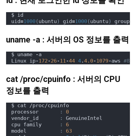
id : 현재 로그인한 id 정보를 확인
$ id
uid=
1000
(
ubuntu
)
 gid=
1000
(
ubuntu
)
 groups=
uname -a : 서버의 OS 정보를 출력
$ uname -a
Linux ip-
172
-
26
-
11
-
44
4
.
4.0
-
1079
-aws 
#89-
cat /proc/cpuinfo : 서버의 CPU
정보를 출력
$ cat /proc/cpuinfo
processor       
:
0
vendor_id       
:
 GenuineIntel
cpu family      
:
6
model           
:
63