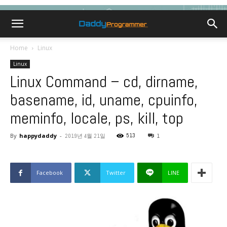
Home
Linux
Linux
Linux Command – cd, dirname,
basename, id, uname, cpuinfo,
meminfo, locale, ps, kill, top
By
happydaddy
-
513
2019년 4월 21일
1
Facebook
Twitter
LINE