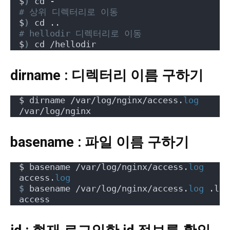
$
)
 cd -
# 상위 디렉터리로 이동
$
)
 cd ..
# hellodir 디렉터리로 이동
$
)
 cd /hellodir
dirname : 디렉터리 이름 구하기
$ dirname /var/log/nginx/access.
log
/var/log/nginx
basename : 파일 이름 구하기
$ basename /var/log/nginx/access.
log
access.
log
$
 basename /var/log/nginx/access.
log
 .log
access