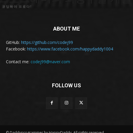
 코딩해야 프로다!
ABOUT ME
GitHub:
https://github.com/codej99
Facebook:
https://www.facebook.com/happydaddy1004
Contact me:
codej99@naver.com
FOLLOW US
© Daddyprogrammer by HappyDaddy. All rights reserved.