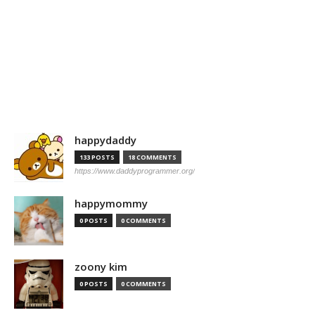
happydaddy
133 POSTS
18 COMMENTS
https://www.daddyprogrammer.org/
happymommy
0 POSTS
0 COMMENTS
zoony kim
0 POSTS
0 COMMENTS