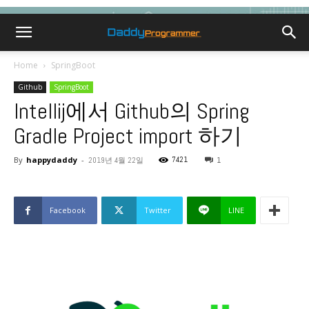
Home
SpringBoot
Github
SpringBoot
Intellij에서 Github의 Spring
Gradle Project import 하기
By
happydaddy
-
7421
2019년 4월 22일
1
Facebook
Twitter
LINE