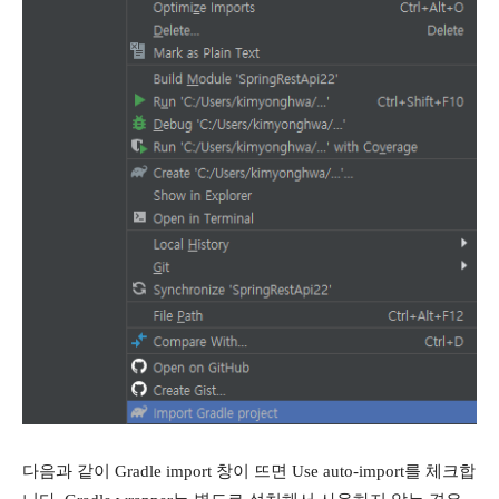
다음과 같이 Gradle import 창이 뜨면 Use auto-import를 체크합