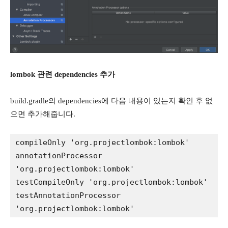
lombok 관련 dependencies 추가
build.gradle의 dependencies에 다음 내용이 있는지 확인 후 없
으면 추가해줍니다.
compileOnly 'org.projectlombok:lombok'

annotationProcessor 
'org.projectlombok:lombok'

testCompileOnly 'org.projectlombok:lombok'

testAnnotationProcessor 
'org.projectlombok:lombok'