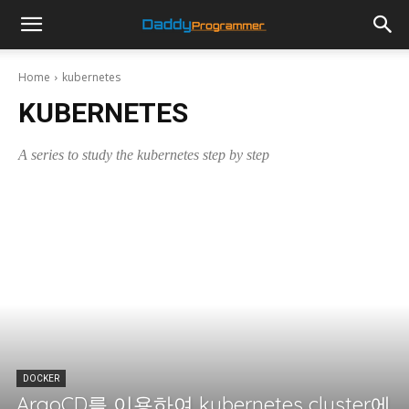
Home
kubernetes
KUBERNETES
A series to study the kubernetes step by step
DOCKER
ArgoCD를 이용하여 kubernetes cluster에