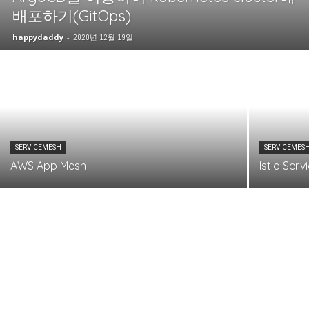
배포하기(GitOps)
happydaddy
-
2020년 12월 19일
SERVICEMESH
SERVICEMES
AWS App Mesh
Istio Ser