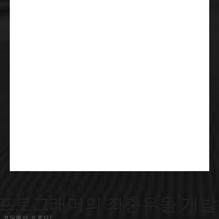
프로그래머의 좌충우돌 개발
 코딩해야 프로다!