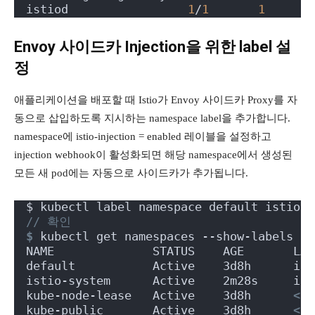
istiod                 
1
/
1
1
Envoy 사이드카 Injection을 위한 label 설
정
애플리케이션을 배포할 때 Istio가 Envoy 사이드카 Proxy를 자
동으로 삽입하도록 지시하는 namespace label을 추가합니다.
namespace에 istio-injection = enabled 레이블을 설정하고
injection webhook이 활성화되면 해당 namespace에서 생성된
모든 새 pod에는 자동으로 사이드카가 추가됩니다.
$ kubectl label namespace default istio-i
// 확인
$
 kubectl get namespaces --show-labels
NAME              STATUS    AGE       LAB
default           Active    3d8h      ist
istio-system      Active    2m28s     ist
kube-node-lease   Active    3d8h      
<
no
kube-public       Active    3d8h      
<
no