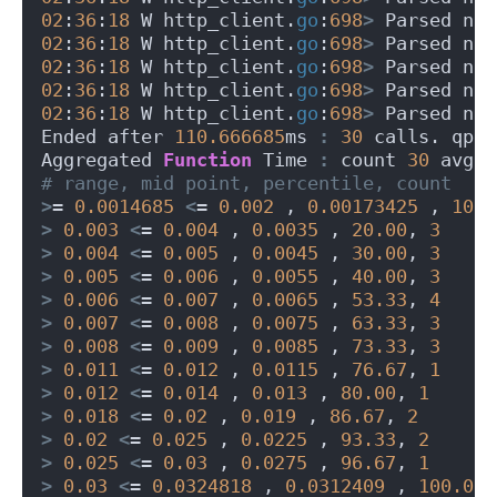
02
:
36
:
18
 W http_client.
go
:
698
>
 Parsed non
02
:
36
:
18
 W http_client.
go
:
698
>
 Parsed non
02
:
36
:
18
 W http_client.
go
:
698
>
 Parsed non
02
:
36
:
18
 W http_client.
go
:
698
>
 Parsed non
02
:
36
:
18
 W http_client.
go
:
698
>
 Parsed non
Ended after 
110.666685
ms 
:
30
 calls. qps=
Aggregated 
Function
 Time 
:
 count 
30
 avg 
0
# range, mid point, percentile, count
>
= 
0.0014685
<
= 
0.002
 , 
0.00173425
 , 
10.0
>
0.003
<
= 
0.004
 , 
0.0035
 , 
20.00
, 
3
>
0.004
<
= 
0.005
 , 
0.0045
 , 
30.00
, 
3
>
0.005
<
= 
0.006
 , 
0.0055
 , 
40.00
, 
3
>
0.006
<
= 
0.007
 , 
0.0065
 , 
53.33
, 
4
>
0.007
<
= 
0.008
 , 
0.0075
 , 
63.33
, 
3
>
0.008
<
= 
0.009
 , 
0.0085
 , 
73.33
, 
3
>
0.011
<
= 
0.012
 , 
0.0115
 , 
76.67
, 
1
>
0.012
<
= 
0.014
 , 
0.013
 , 
80.00
, 
1
>
0.018
<
= 
0.02
 , 
0.019
 , 
86.67
, 
2
>
0.02
<
= 
0.025
 , 
0.0225
 , 
93.33
, 
2
>
0.025
<
= 
0.03
 , 
0.0275
 , 
96.67
, 
1
>
0.03
<
= 
0.0324818
 , 
0.0312409
 , 
100.00
,