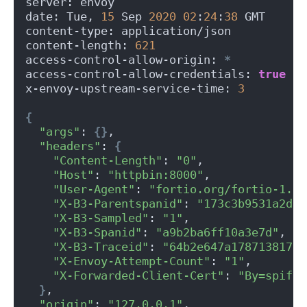
server: envoy
date: Tue, 
15
 Sep 
2020
02
:
24
:
38
 GMT
content-type: application/json
content-length: 
621
access-control-allow-origin: 
*
access-control-allow-credentials: 
true
x-envoy-upstream-service-time: 
3
{
"args"
: 
{}
,
"headers"
: 
{
"Content-Length"
: 
"0"
,
"Host"
: 
"httpbin:8000"
,
"User-Agent"
: 
"fortio.org/fortio-1.6.
"X-B3-Parentspanid"
: 
"173c3b9531a2da2
"X-B3-Sampled"
: 
"1"
,
"X-B3-Spanid"
: 
"a9b2ba6ff10a3e7d"
,
"X-B3-Traceid"
: 
"64b2e647a1787138173c
"X-Envoy-Attempt-Count"
: 
"1"
,
"X-Forwarded-Client-Cert"
: 
"By=spiffe
}
,
"origin"
: 
"127.0.0.1"
,