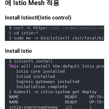
에 Istio Mesh 적용
Install Istioctl(Istio control)
$ curl -L https:
//git.io/getLatestIstio |
$
 cd istio-*
$
 sudo mv -v bin/istioctl /usr/local/bin/
Install Istio
$ istioctl install
This
 will install the default Istio profi
 Istio core installed
 Istiod installed
 Ingress gateways installed
 Installation complete
$
 kubectl -n istio-system get deploy
NAME                   READY     UP-TO-DA
NAME                   READY     UP-TO-DA
istio-ingressgateway   
1
/
1
1