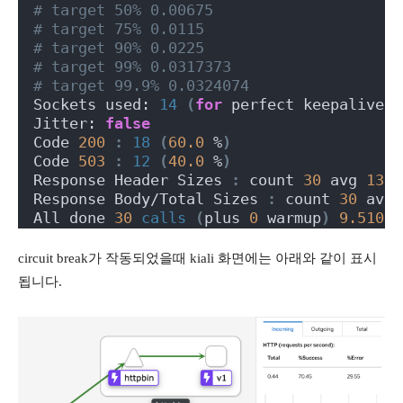
# target 50% 0.00675
# target 75% 0.0115
# target 90% 0.0225
# target 99% 0.0317373
# target 99.9% 0.0324074
Sockets used: 
14
(
for
 perfect keepalive, 
Jitter: 
false
Code 
200
:
18
(
60.0
 %
)
Code 
503
:
12
(
40.0
 %
)
Response Header Sizes 
:
 count 
30
 avg 
138.
Response Body/Total Sizes 
:
 count 
30
 avg 
All done 
30
calls
(
plus 
0
 warmup
)
9.510
 m
circuit break가 작동되었을때 kiali 화면에는 아래와 같이 표시
됩니다.