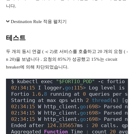
니다.
Destination Rule 적용 펼치기
테스트
두 개의 동시 연결 ( -c 2)로 서비스를 호출하고 20 개의 요청 ( -
n 20)을 보냅니다 . 요청의 85%가 성공했고 15%는 circuit
breaker에 의해 차단되었습니다.
$ kubectl exec 
"$FORTIO_POD"
 -c fortio --
02
:
34
:
15
 I logger.
go
:
115
>
 Log level is no
Fortio 
1.6
.
8
 running at 
0
 queries per sec
Starting at max qps with 
2
thread
(
s
)
[
gom
02
:
34
:
15
 W http_client.
go
:
698
>
 Parsed non
02
:
34
:
15
 W http_client.
go
:
698
>
 Parsed non
02
:
34
:
15
 W http_client.
go
:
698
>
 Parsed non
Ended after 
124.335657
ms 
:
20
 calls. qps=
Aggregated 
Function
 Time 
:
 count 
20
 avg 
0