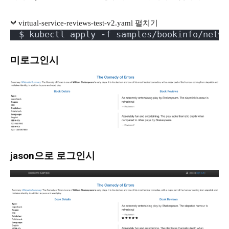
virtual-service-reviews-test-v2.yaml 펼치기
$ kubectl apply -f samples/bookinfo/netwo
미로그인시
jason으로 로그인시