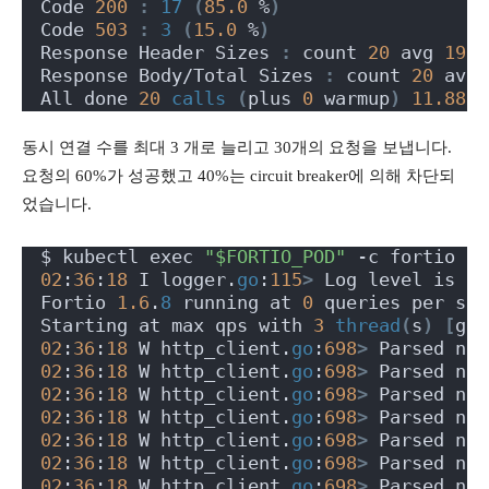
Code 
200
:
17
(
85.0
 %
)
Code 
503
:
3
(
15.0
 %
)
Response Header Sizes 
:
 count 
20
 avg 
195.
Response Body/Total Sizes 
:
 count 
20
 avg 
All done 
20
calls
(
plus 
0
 warmup
)
11.880
 
동시 연결 수를 최대 3 개로 늘리고 30개의 요청을 보냅니다.
요청의 60%가 성공했고 40%는 circuit breaker에 의해 차단되
었습니다.
$ kubectl exec 
"$FORTIO_POD"
 -c fortio --
02
:
36
:
18
 I logger.
go
:
115
>
 Log level is no
Fortio 
1.6
.
8
 running at 
0
 queries per sec
Starting at max qps with 
3
thread
(
s
)
[
gom
02
:
36
:
18
 W http_client.
go
:
698
>
 Parsed non
02
:
36
:
18
 W http_client.
go
:
698
>
 Parsed non
02
:
36
:
18
 W http_client.
go
:
698
>
 Parsed non
02
:
36
:
18
 W http_client.
go
:
698
>
 Parsed non
02
:
36
:
18
 W http_client.
go
:
698
>
 Parsed non
02
:
36
:
18
 W http_client.
go
:
698
>
 Parsed non
02
:
36
:
18
 W http_client.
go
:
698
>
 Parsed non