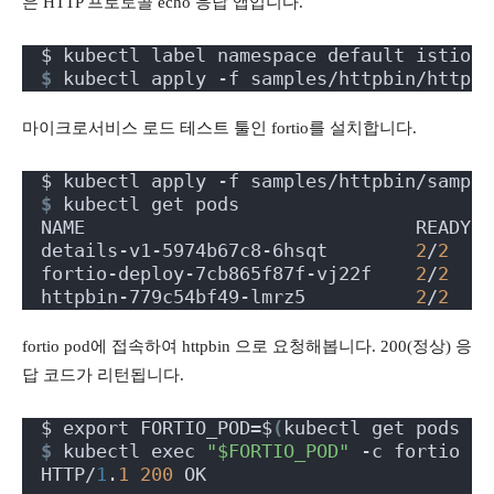
은 HTTP 프로토콜 echo 응답 앱입니다.
$ kubectl label namespace default istio-i
$
 kubectl apply -f samples/httpbin/httpbi
마이크로서비스 로드 테스트 툴인 fortio를 설치합니다.
$ kubectl apply -f samples/httpbin/sample
$
 kubectl get pods
NAME                              READY  
details-v1-5974b67c8-6hsqt        
2
/
2
    
fortio-deploy-7cb865f87f-vj22f    
2
/
2
    
httpbin-779c54bf49-lmrz5          
2
/
2
    
fortio pod에 접속하여 httpbin 으로 요청해봅니다. 200(정상) 응
답 코드가 리턴됩니다.
$ export FORTIO_POD=$
(
kubectl get pods -l
$
 kubectl exec 
"$FORTIO_POD"
 -c fortio --
HTTP/
1
.
1
200
 OK