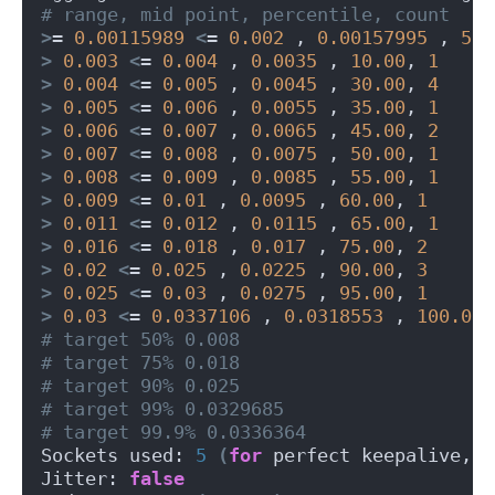
# range, mid point, percentile, count
>
= 
0.00115989
<
= 
0.002
 , 
0.00157995
 , 
5.0
>
0.003
<
= 
0.004
 , 
0.0035
 , 
10.00
, 
1
>
0.004
<
= 
0.005
 , 
0.0045
 , 
30.00
, 
4
>
0.005
<
= 
0.006
 , 
0.0055
 , 
35.00
, 
1
>
0.006
<
= 
0.007
 , 
0.0065
 , 
45.00
, 
2
>
0.007
<
= 
0.008
 , 
0.0075
 , 
50.00
, 
1
>
0.008
<
= 
0.009
 , 
0.0085
 , 
55.00
, 
1
>
0.009
<
= 
0.01
 , 
0.0095
 , 
60.00
, 
1
>
0.011
<
= 
0.012
 , 
0.0115
 , 
65.00
, 
1
>
0.016
<
= 
0.018
 , 
0.017
 , 
75.00
, 
2
>
0.02
<
= 
0.025
 , 
0.0225
 , 
90.00
, 
3
>
0.025
<
= 
0.03
 , 
0.0275
 , 
95.00
, 
1
>
0.03
<
= 
0.0337106
 , 
0.0318553
 , 
100.00
,
# target 50% 0.008
# target 75% 0.018
# target 90% 0.025
# target 99% 0.0329685
# target 99.9% 0.0336364
Sockets used: 
5
(
for
 perfect keepalive, w
Jitter: 
false