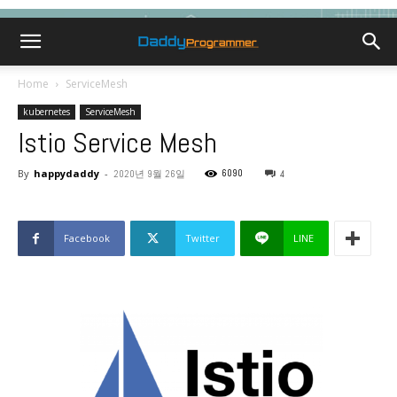
Home
ServiceMesh
kubernetes
ServiceMesh
Istio Service Mesh
By
happydaddy
-
6090
2020년 9월 26일
4
Facebook
Twitter
LINE