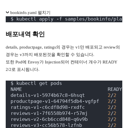
bookinfo.yaml 펼치기
$ kubectl apply -f samples/bookinfo/platf
배포내역 확인
details, productpage, ratings의 경우는 v1만 배포되고 review의
경우는 v3까지 배포된것을 확인할 수 있습니다.
또한 Pod에 Envoy가 Injection되어 컨테이너 개수가 READY
2/2로 표시됩니다.
$ kubectl get pods
NAME                              READY  
details-v1-5974b67c8-6hsqt        
2
/
2
    
productpage-v1-64794f5db4-vgfpf   
2
/
2
    
ratings-v1-c6cdf8d98-rxdfc        
2
/
2
    
reviews-v1-7f6558b974-r57mj       
2
/
2
    
reviews-v2-6cb6ccd848-q6v9b       
2
/
2
    
reviews-v3-cc56b578-lzfnb         
2
/
2
    