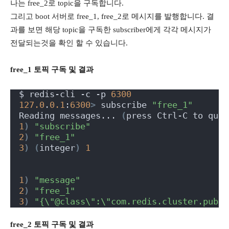
나는 free_2로 topic을 구독합니다.
그리고 boot 서버로 free_1, free_2로 메시지를 발행합니다. 결
과를 보면 해당 topic을 구독한 subscriber에게 각각 메시지가
전달되는것을 확인 할 수 있습니다.
free_1 토픽 구독 및 결과
$ redis-cli -c -p 
6300
127.0
.
0.1
:
6300
>
 subscribe 
"free_1"
Reading messages... 
(
press Ctrl-C to quit
1
)
"subscribe"
2
)
"free_1"
3
)
(
integer
)
1
1
)
"message"
2
)
"free_1"
3
)
"{\"@class\":\"com.redis.cluster.pubsu
free_2 토픽 구독 및 결과