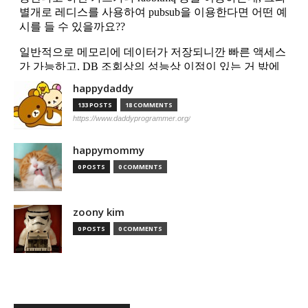
happydaddy
133 POSTS
18 COMMENTS
https://www.daddyprogrammer.org/
happymommy
0 POSTS
0 COMMENTS
zoony kim
0 POSTS
0 COMMENTS