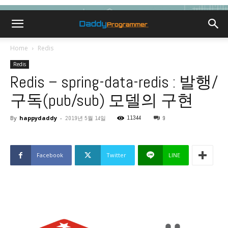
Home
Redis
Redis
Redis – spring-data-redis : 발행/
구독(pub/sub) 모델의 구현
By
happydaddy
-
11344
2019년 5월 14일
9
Facebook
Twitter
LINE