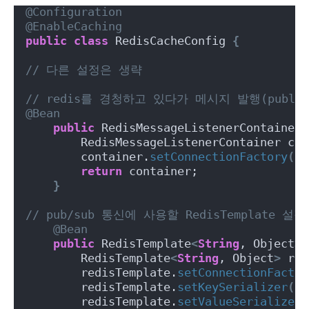
@Configuration
@EnableCaching
public
class
 RedisCacheConfig 
{
// 다른 설정은 생략
// redis를 경청하고 있다가 메시지 발행(publis
@Bean
public
 RedisMessageListenerContainer 
        RedisMessageListenerContainer con
        container.
setConnectionFactory
(
co
return
 container;
}
// pub/sub 통신에 사용할 RedisTemplate 설정
@Bean
public
 RedisTemplate
<
String
, Object
>
        RedisTemplate
<
String
, Object
>
 red
        redisTemplate.
setConnectionFactor
        redisTemplate.
setKeySerializer
(
ne
        redisTemplate.
setValueSerializer
(