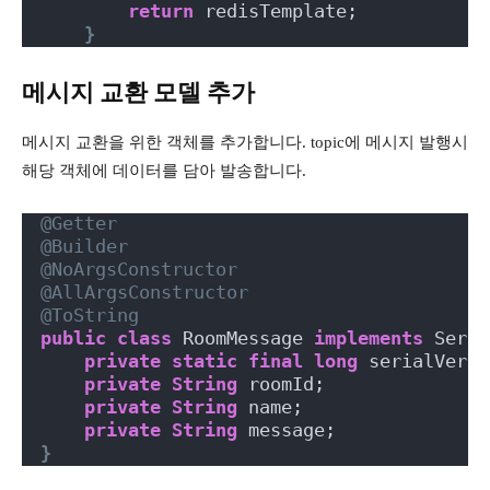
return
 redisTemplate;
}
메시지 교환 모델 추가
메시지 교환을 위한 객체를 추가합니다. topic에 메시지 발행시
해당 객체에 데이터를 담아 발송합니다.
@Getter
@Builder
@NoArgsConstructor
@AllArgsConstructor
@ToString
public
class
 RoomMessage 
implements
 Seria
private
static
final
long
 serialVersi
private
String
 roomId;
private
String
 name;
private
String
 message;
}