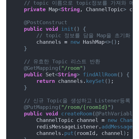
// topic 이름으로 topic정보를 가져와 
private
 Map
<
String
, ChannelTopic
>
 cha
@PostConstruct
public
void
init
()
{
// topic 정보를 담을 Map을 초기화
        channels = 
new
 HashMap
<>()
;
}
// 유효한 Topic 리스트 반환
@GetMapping
(
"/room"
)
public
 Set
<
String
>
findAllRoom
()
{
return
 channels.
keySet
()
;
}
// 신규 Topic을 생성하고 Listener등록 및
@PutMapping
(
"/room/{roomId}"
)
public
void
createRoom
(
@PathVariable
        ChannelTopic channel = 
new
Channe
        redisMessageListener.
addMessageLi
        channels.
put
(
roomId, channel
)
;