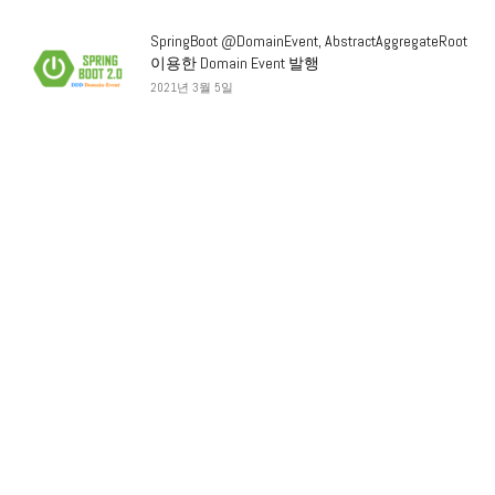
SpringBoot @DomainEvent, AbstractAggregateRoot
이용한 Domain Event 발행
2021년 3월 5일