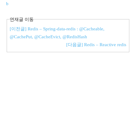
b
연재글 이동
[이전글] Redis – Spring-data-redis : @Cacheable,
@CachePut, @CacheEvict, @RedisHash
[다음글] Redis – Reactive redis