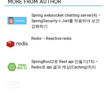
MORE FROM AUTHOR
Spring websocket chatting server(4) –
SpringSecurity + Jwt를 적용하여 보안
강화하기
Redis – Reactive redis
SpringBoot2로 Rest api 만들기(15) –
Redis로 api 결과 캐싱(Caching)처리