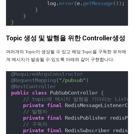
            log.
error
(
e.
getMessage
())
;
}
}
}
Topic 생성 및 발행을 위한 Controller생성
여러개의 Topic이 생성될 수 있고 해당 Topic을 구독한 유저에
게 메시지가 발송될 수 있도록 아래와 같이 구현합니다.
@RequiredArgsConstructor
@RequestMapping
(
"/pubsub"
)
@RestController
public
class
 PubSubController 
{
// topic에 메시지 발행을 기다리는 Listne
private
final
 RedisMessageListenerCon
// 발행자
private
final
 RedisPublisher redisPub
// 구독자
private
final
 RedisSubscriber redisSu