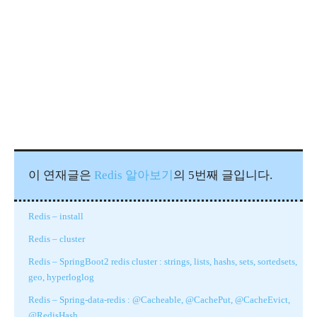
이 연재글은
Redis 알아보기
의 5번째 글입니다.
Redis – install
Redis – cluster
Redis – SpringBoot2 redis cluster : strings, lists, hashs, sets, sortedsets,
geo, hyperloglog
Redis – Spring-data-redis : @Cacheable, @CachePut, @CacheEvict,
@RedisHash