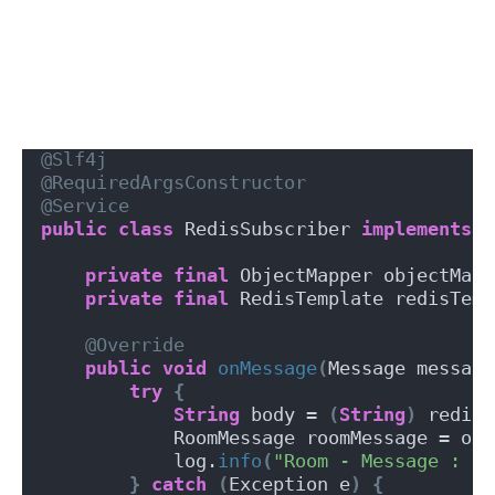
@Slf4j
@RequiredArgsConstructor
@Service
public
class
 RedisSubscriber 
implements
 M
private
final
 ObjectMapper objectMapp
private
final
 RedisTemplate redisTemp
@Override
public
void
onMessage
(
Message message
try
{
String
 body = 
(
String
)
 redisT
            RoomMessage roomMessage = obj
            log.
info
(
"Room - Message : {}
}
catch
(
Exception e
)
{