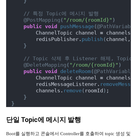
}
// 특정 Topic에 메시지 발행
@PostMapping
(
"/room/{roomId}"
)
public
void
pushMessage
(
@PathVariable
        ChannelTopic channel = channels.
g
        redisPublisher.
publish
(
channel, R
}
// Topic 삭제 후 Listener 해제, Topic
@DeleteMapping
(
"/room/{roomId}"
)
public
void
deleteRoom
(
@PathVariable
        ChannelTopic channel = channels.
g
        redisMessageListener.
removeMessag
        channels.
remove
(
roomId
)
;
}
}
단일 Topic에 메시지 발행
Boot를 실행하고 콘솔에서 Controller를 호출하여 topic 생성 및