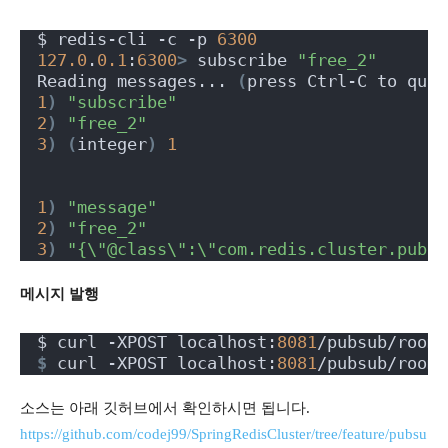
$ redis-cli -c -p 
6300
127.0
.
0.1
:
6300
>
 subscribe 
"free_2"
Reading messages... 
(
press Ctrl-C to quit
1
)
"subscribe"
2
)
"free_2"
3
)
(
integer
)
1
1
)
"message"
2
)
"free_2"
3
)
"{\"@class\":\"com.redis.cluster.pubsu
메시지 발행
$ curl -XPOST localhost:
8081
/pubsub/room/
$
 curl -XPOST localhost:
8081
/pubsub/room/
소스는 아래 깃허브에서 확인하시면 됩니다.
https://github.com/codej99/SpringRedisCluster/tree/feature/pubsu