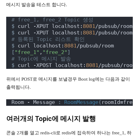
메시지 발송을 테스트 합니다.
# free_1, free_2 Topic 생성
$
 curl -XPUT localhost:
8081
/pubsub/room/f
$
 curl -XPUT localhost:
8081
/pubsub/room/f
# 등록된 Topic 리스트 확인
$
 curl localhost:
8081
/pubsub/room
[
"free_1"
,
"free_2"
]
# Topic에 메시지 발송
$
 curl -XPOST localhost:
8081
/pubsub/room/
위에서 POST로 메시지를 보낼경우 Boot log에는 다음과 같이
출력됩니다.
Room - Message 
:
RoomMessage
(
roomId=free_
여러개의 Topic에 메시지 발행
콘솔 2개를 열고 redis-cli로 redis에 접속하여 하나는 free_1, 하