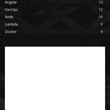
Angular
12
DevOps
12
Redis
10
Lambda
9
Docker
9