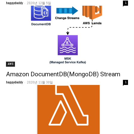
-
happydaddy
2020년 12월 5일
1
AWS
Amazon DocumentDB(MongoDB) Stream
-
happydaddy
2020년 11월 30일
1