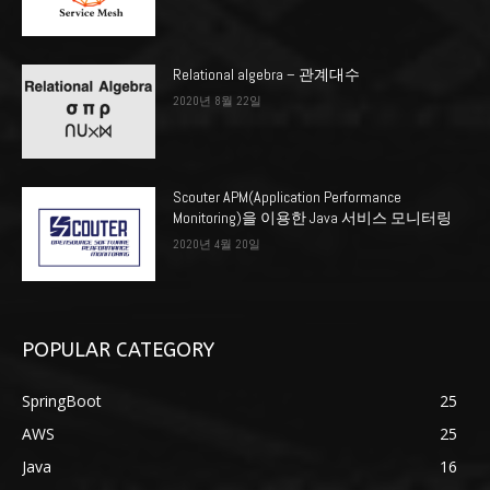
Relational algebra – 관계대수
2020년 8월 22일
Scouter APM(Application Performance
Monitoring)을 이용한 Java 서비스 모니터링
2020년 4월 20일
POPULAR CATEGORY
SpringBoot
25
AWS
25
Java
16