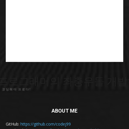
프로그래머의 좌충우돌 개발
 코딩해야 프로다!
ABOUT ME
GitHub:
https://github.com/codej99