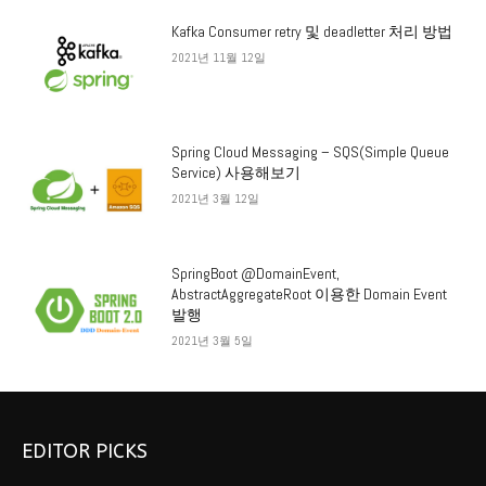
Kafka Consumer retry 및 deadletter 처리 방법
2021년 11월 12일
Spring Cloud Messaging – SQS(Simple Queue
Service) 사용해보기
2021년 3월 12일
SpringBoot @DomainEvent,
AbstractAggregateRoot 이용한 Domain Event
발행
2021년 3월 5일
EDITOR PICKS