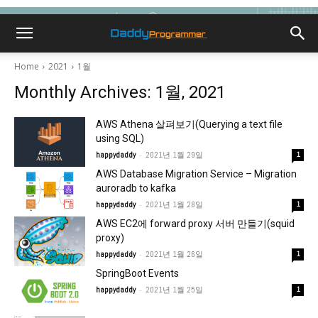
Home
2021
1월
Monthly Archives: 1월, 2021
AWS Athena 살펴보기(Querying a text file
using SQL)
-
happydaddy
2021년 1월 29일
1
AWS Database Migration Service – Migration
auroradb to kafka
-
happydaddy
2021년 1월 28일
1
AWS EC2에 forward proxy 서버 만들기(squid
proxy)
-
happydaddy
2021년 1월 26일
1
SpringBoot Events
-
happydaddy
2021년 1월 25일
1