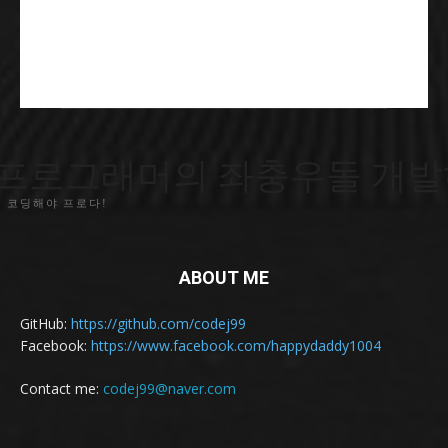
프로그래머의 좌충우돌 개발
 코딩해야 프로다!
ABOUT ME
GitHub:
https://github.com/codej99
Facebook:
https://www.facebook.com/happydaddy1004
Contact me:
codej99@naver.com