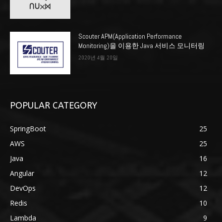
Scouter APM(Application Performance
Monitoring)을 이용한 Java 서비스 모니터링
2020년 4월 20일
POPULAR CATEGORY
SpringBoot
25
AWS
25
Java
16
Angular
12
DevOps
12
Redis
10
Lambda
9