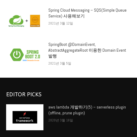
Spring Cloud Messaging – SQS(Simple Queue
Service) 사용해보기
2021년 3월 12일
SpringBoot @DomainEvent,
AbstractAggregateRoot 이용한 Domain Event
발행
2021년 3월 5일
EDITOR PICKS
aws lambda 개발하기(5) – serverless plugin
(offline, prune plugin)
2020년 3월 16일