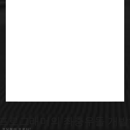
프로그래머의 좌충우돌 개발
 코딩해야 프로다!