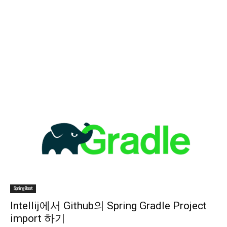
SpringBoot
Intellij에서 Github의 Spring Gradle Project
import 하기