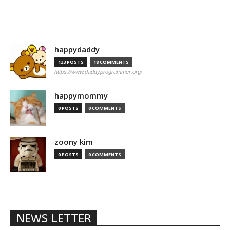
happydaddy
133 POSTS
18 COMMENTS
https://www.daddyprogrammer.org/
happymommy
0 POSTS
0 COMMENTS
zoony kim
0 POSTS
0 COMMENTS
NEWS LETTER