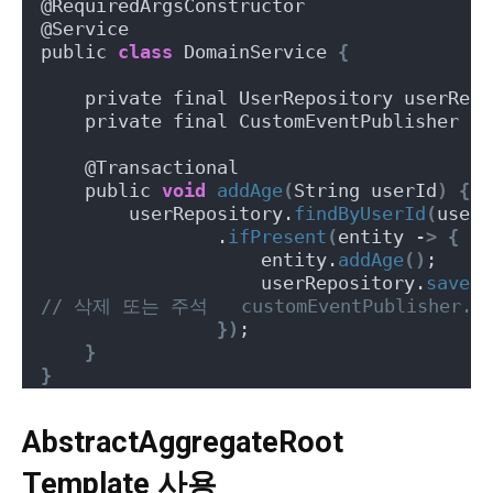
@RequiredArgsConstructor
@Service
public 
class
 DomainService 
{
    private final UserRepository userRepo
    private final CustomEventPublisher cu
    @Transactional
    public 
void
addAge
(
String userId
)
{
        userRepository.
findByUserId
(
userI
                .
ifPresent
(
entity -
>
{
                    entity.
addAge
()
;
                    userRepository.
save
(
e
// 삭제 또는 주석   customEventPublisher.pub
})
;
}
}
AbstractAggregateRoot
Template 사용