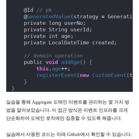
    @Id 
// pk
    @
GeneratedValue
(
strategy = Generation
    private long userNo;
    private String userId;
    private int age;
    private LocalDateTime created;
// domain operation
    public 
void
addAge
()
{
this
.
age
++;
registerEvent
(
new
CustomEvent
(
thi
}
}
실습을 통해 Aggregate 도메인 이벤트를 관리하는 몇 가지 방
법을 알아보았습니다. 이 접근 방식은 이벤트 인프라를 크게
단순화하여 도메인 로직에만 집중할 수 있도록 해줍니다.
실습에서 사용한 코드는 아래 Github에서 확인할 수 있습니다.