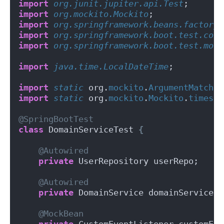
import
 org.junit.jupiter.api.Test
;
import
 org.mockito.Mockito
;
import
 org.springframework.beans.factory.
import
 org.springframework.boot.test.cont
import
 org.springframework.boot.test.mock
import
 java.time.LocalDateTime
;
import
 static
 org.
mockito
.
ArgumentMatcher
import
 static
 org.
mockito
.
Mockito
.
times
;
@SpringBootTest
class
 DomainServiceTest 
{
@Autowired
private
 UserRepository userRepo;
@Autowired
private
 DomainService domainService;
@MockBean
private
 CustomEventListener customEve