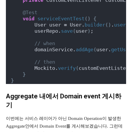
@Test
void
serviceEventTest
()
{
        User user = User.
builder
()
.
userNo
        userRepo.
save
(
user
)
;
// when
        domainService.
addAge
(
user.
getUser
// then
        Mockito.
verify
(
customEventListene
}
}
Aggregate 내에서 Domain event 게시하
기
이번에는 서비스 레이어가 아닌 Domain Operation이 발생한
Aggregate안에서 Domain Event를 게시해보겠습니다. 그런데