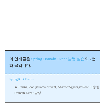
이 연재글은
Spring Domain Event 발행 실습
의 2번
째 글입니다.
SpringBoot Events
SpringBoot @DomainEvent, AbstractAggregateRoot 이용한
Domain Event 발행