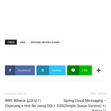
TAGS
ddd
domain-driven-event
Facebook
Twitter
LINE
Previous article
Next article
AWS Athena 살펴보기
Spring Cloud Messaging –
(Querying a text file using SQL)
SQS(Simple Queue Service) 사