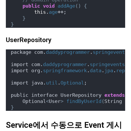
public
void
addAge
()
{
this
.
age
++;
}
}
UserRepository
package com.
daddyprogrammer
.
springevents
.
import com.
daddyprogrammer
.
springevents
.
e
import org.
springframework
.
data
.
jpa
.
repos
import java.
util
.
Optional
;
public interface UserRepository 
extends
 J
    Optional
<
User
>
findByUserId
(
String us
}
Service에서 수동으로 Event 게시