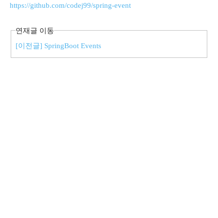
https://github.com/codej99/spring-event
연재글 이동
[이전글] SpringBoot Events