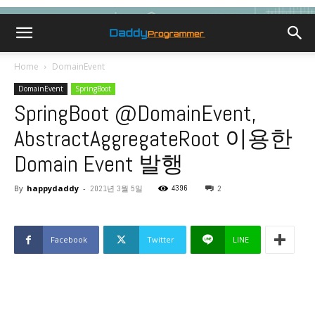
Home
DomainEvent
DomainEvent
SpringBoot
SpringBoot @DomainEvent,
AbstractAggregateRoot 이용한
Domain Event 발행
By
happydaddy
-
4396
2021년 3월 5일
2
Facebook
Twitter
LINE