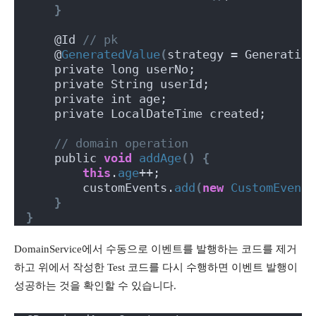
}
    @Id 
// pk
    @
GeneratedValue
(
strategy = Generation
    private long userNo;
    private String userId;
    private int age;
    private LocalDateTime created;
// domain operation
    public 
void
addAge
()
{
this
.
age
++;
        customEvents.
add
(
new
CustomEvent
(
}
}
DomainService에서 수동으로 이벤트를 발행하는 코드를 제거
하고 위에서 작성한 Test 코드를 다시 수행하면 이벤트 발행이
성공하는 것을 확인할 수 있습니다.