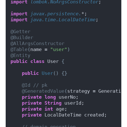
import
 lombok.NoArgsConstructor
;
import
 javax.persistence.
*;
import
 java.time.LocalDateTime
;
@Getter
@Builder
@AllArgsConstructor
@Table
(
name = 
"user"
)
@Entity
public
class
 User 
{
public
User
()
{}
@Id
// pk
@GeneratedValue
(
strategy = Generation
private
long
 userNo;
private
String
 userId;
private
int
 age;
private
 LocalDateTime created;
// domain operation