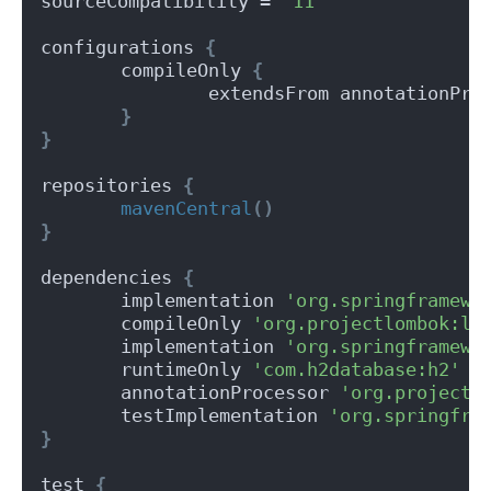
sourceCompatibility = 
'11'
configurations 
{
	compileOnly 
{
		extendsFrom annotationPro
}
}
repositories 
{
mavenCentral
()
}
dependencies 
{
	implementation 
'org.springframewo
	compileOnly 
'org.projectlombok:lo
	implementation 
'org.springframewo
	runtimeOnly 
'com.h2database:h2'
	annotationProcessor 
'org.projectl
	testImplementation 
'org.springfra
}
test 
{