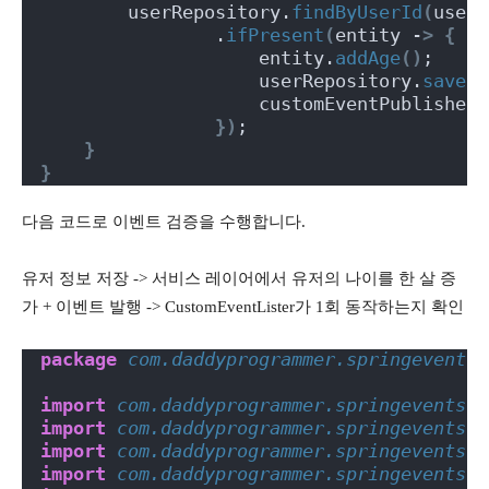
        userRepository.
findByUserId
(
userI
                .
ifPresent
(
entity -
>
{
                    entity.
addAge
()
;
                    userRepository.
save
(
e
                    customEventPublisher.
})
;
}
}
다음 코드로 이벤트 검증을 수행합니다.
유저 정보 저장 -> 서비스 레이어에서 유저의 나이를 한 살 증
가 + 이벤트 발행 -> CustomEventLister가 1회 동작하는지 확인
package
 com.daddyprogrammer.springevents.
import
 com.daddyprogrammer.springevents.e
import
 com.daddyprogrammer.springevents.e
import
 com.daddyprogrammer.springevents.e
import
 com.daddyprogrammer.springevents.r