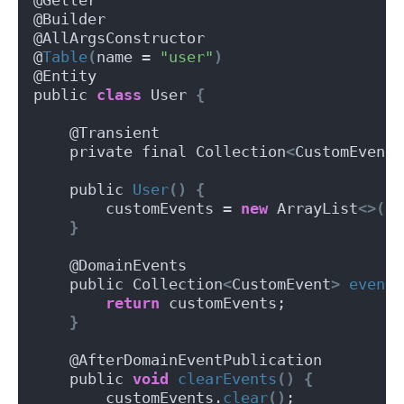
@Builder
@AllArgsConstructor
@
Table
(
name = 
"user"
)
@Entity
public 
class
 User 
{
    @Transient
    private final Collection
<
CustomEvent
>
    public 
User
()
{
        customEvents = 
new
 ArrayList
<>()
;
}
    @DomainEvents
    public Collection
<
CustomEvent
>
events
return
 customEvents;
}
    @AfterDomainEventPublication
    public 
void
clearEvents
()
{
        customEvents.
clear
()
;