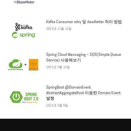
Kafka Consumer retry 및 deadletter 처리 방법
2021년 11월 12일
Spring Cloud Messaging – SQS(Simple Queue
Service) 사용해보기
2021년 3월 12일
SpringBoot @DomainEvent,
AbstractAggregateRoot 이용한 Domain Event
발행
2021년 3월 5일