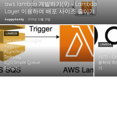
aws lambda 개발하기(9) – Lambda
Layer 이용하여 배포 사이즈 줄이기
happydaddy
-
2020년 12월 19일
LAMBDA
aws lambda 개발하
LAMBDA
기(8) –
Asynchronous
aws lam
Tasks by
기(7) – Ci
SQS(Simple Queue
용하여 자
Service)
기