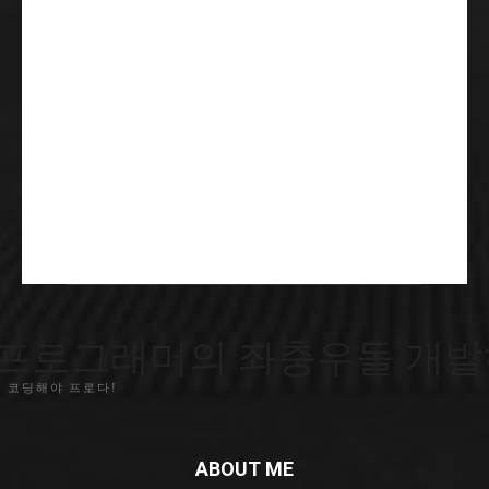
프로그래머의 좌충우돌 개발
 코딩해야 프로다!
ABOUT ME