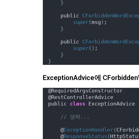
}
    public 
CForbiddenWordExce
super
(
msg
)
;
}
    public 
CForbiddenWordExce
super
()
;
}
}
ExceptionAdvice에 CForbidde
@RequiredArgsConstructor
@RestControllerAdvice
public 
class
 ExceptionAdvice 
// 생략...
    @
ExceptionHandler
(
CForbid
    @
ResponseStatus
(
HttpStatu