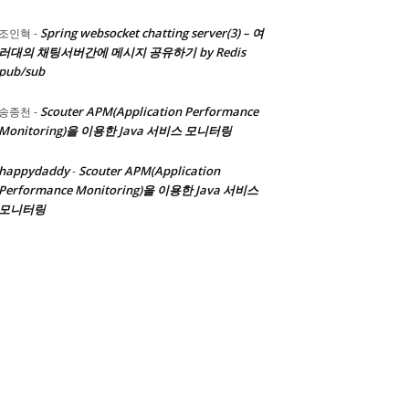
 CForbiddenWordException e
)
{
orbiddenWord.code"
))
, 
getMessage
(
"forbiddenW
Spring websocket chatting server(3) – 여
조인혁
-
러대의 채팅서버간에 메시지 공유하기 by Redis
pub/sub
Scouter APM(Application Performance
송종천
-
Monitoring)을 이용한 Java 서비스 모니터링
happydaddy
Scouter APM(Application
-
Performance Monitoring)을 이용한 Java 서비스
모니터링