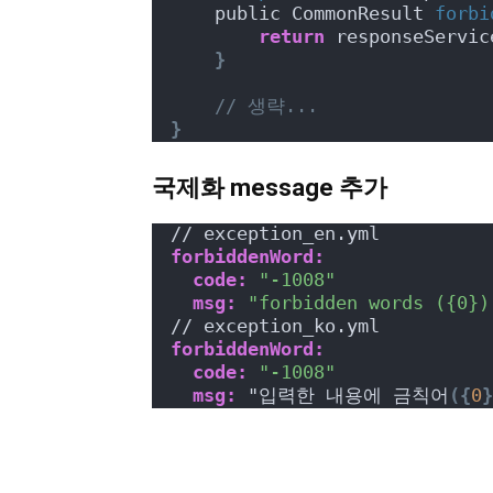
    public CommonResult 
forbi
return
 responseServic
}
// 생략...
}
국제화 message 추가
// exception_en.yml
forbiddenWord:
code:
"-1008"
msg:
"forbidden words ({0})
// exception_ko.yml
forbiddenWord:
code:
"-1008"
msg:
 "입력한 내용에 금칙어
(
{
0
}