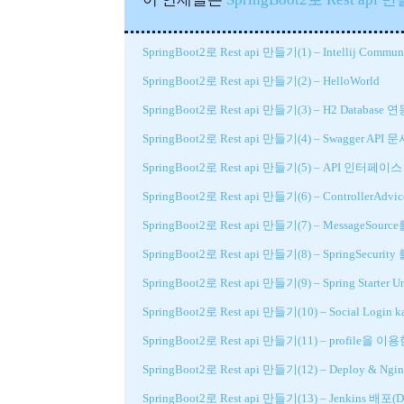
SpringBoot2로 Rest api 만들기(1) – Intellij Co
SpringBoot2로 Rest api 만들기(2) – HelloWorld
SpringBoot2로 Rest api 만들기(3) – H2 Database 
SpringBoot2로 Rest api 만들기(4) – Swagger AP
SpringBoot2로 Rest api 만들기(5) – API 인
SpringBoot2로 Rest api 만들기(6) – ControllerA
SpringBoot2로 Rest api 만들기(7) – MessageSour
SpringBoot2로 Rest api 만들기(8) – SpringSec
SpringBoot2로 Rest api 만들기(9) – Spring Starter Un
SpringBoot2로 Rest api 만들기(10) – Social Login k
SpringBoot2로 Rest api 만들기(11) – profile
SpringBoot2로 Rest api 만들기(12) – Deploy &
SpringBoot2로 Rest api 만들기(13) – Jenkins 배포(Dep