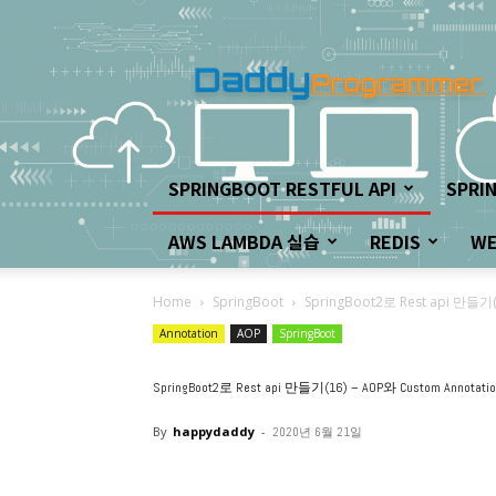
아
빠
프
로
그
래
머
SPRINGBOOT RESTFUL API
SPRI
의
좌
AWS LAMBDA 실습
REDIS
W
충
우
돌
Home
SpringBoot
SpringBoot2로 Rest api 만들
개
Annotation
AOP
SpringBoot
발
하
SpringBoot2로 Rest api 만들기(16) – AOP와 Custom Annot
기!
By
happydaddy
-
2020년 6월 21일