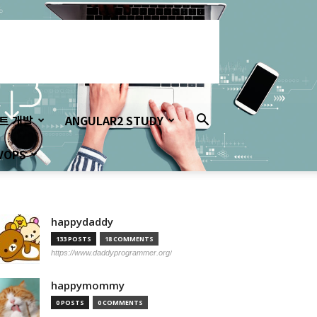
이트 개발
ANGULAR2 STUDY
VOPS
happydaddy
133 POSTS
18 COMMENTS
https://www.daddyprogrammer.org/
happymommy
0 POSTS
0 COMMENTS