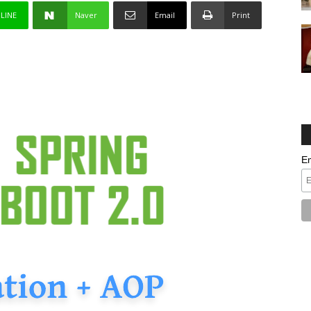
LINE
Naver
Email
Print
E