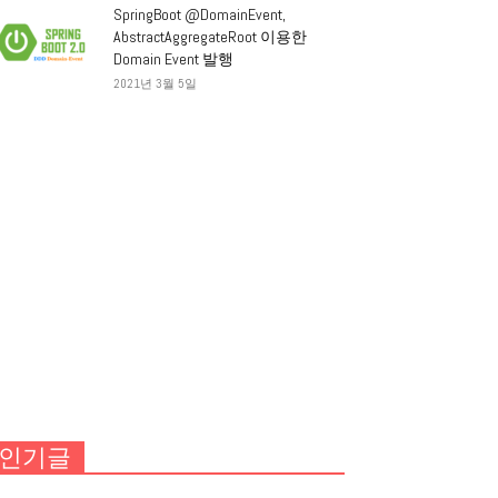
SpringBoot @DomainEvent,
AbstractAggregateRoot 이용한
Domain Event 발행
2021년 3월 5일
인기글