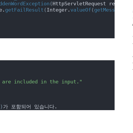
ddenWordException
(
HttpServletRequest request,
e.
getFailResult
(
Integer.
valueOf
(
getMessage
(
"f
 are included in the input."
)
가 포함되어 있습니다.