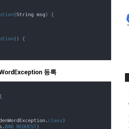
ption
(
String msg
)
{
ption
()
{
nWordException 등록
{
denWordException.
class
)
s.
BAD_REQUEST
)