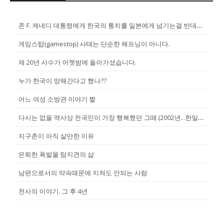
존 F. 케네디 대통령에게 한국의 통치를 일본에게 넘기는걸 반대한 펄벅 ...
게임스탑(gamestop) 사태는 단순한 해프닝이 아니다.
제 20년 사수가 어젯밤에 돌아가셨습니다.
누가 한국이 망해간다고 했나??
어느 여성 소방관 이야기 짤
다시는 없을 역사상 전국민이 가장 행복했던 그때.(2002년...한일월드...
지구촌이 아직 살만한 이유
은퇴한 폭발물 탐지견의 삶
남편으로서의 약속때문에 지쳐도 안되는 사람
천사의 이야기. 그 후 4년