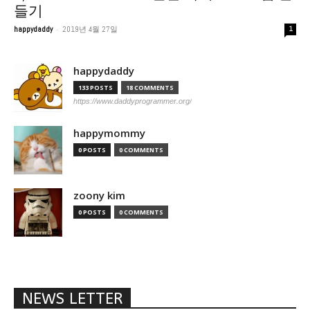
들기
-
happydaddy
2019년 4월 27일
1
happydaddy
133 POSTS
18 COMMENTS
https://www.daddyprogrammer.org/
happymommy
0 POSTS
0 COMMENTS
zoony kim
0 POSTS
0 COMMENTS
NEWS LETTER