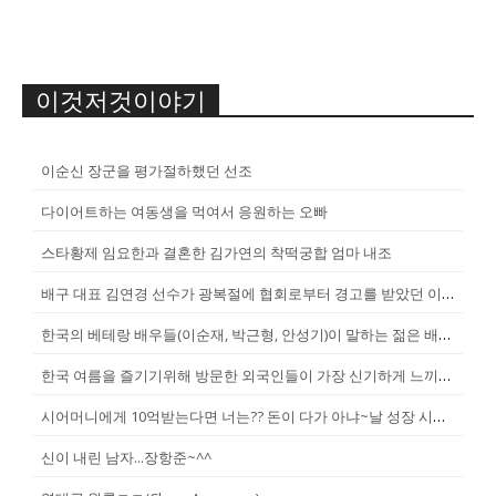
이것저것이야기
이순신 장군을 평가절하했던 선조
다이어트하는 여동생을 먹여서 응원하는 오빠
스타황제 임요한과 결혼한 김가연의 착떡궁합 엄마 내조
배구 대표 김연경 선수가 광복절에 협회로부터 경고를 받았던 이유
한국의 베테랑 배우들(이순재, 박근형, 안성기)이 말하는 젊은 배우들
한국 여름을 즐기기위해 방문한 외국인들이 가장 신기하게 느끼는 것(암내가...
시어머니에게 10억받는다면 너는?? 돈이 다가 아냐~날 성장 시켜줄 남자...
신이 내린 남자...장항준~^^