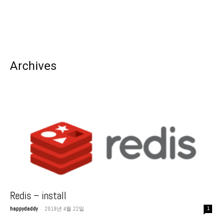
Archives
Redis – install
-
happydaddy
2019년 4월 22일
1