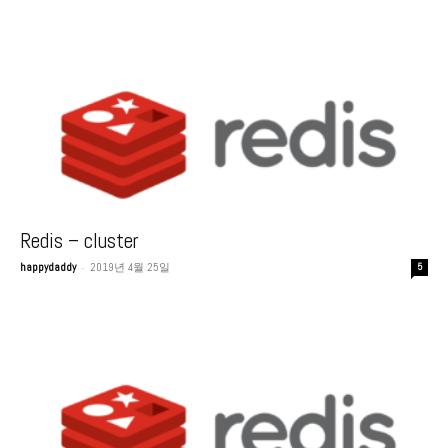
Redis – cluster
-
happydaddy
2019년 4월 25일
5