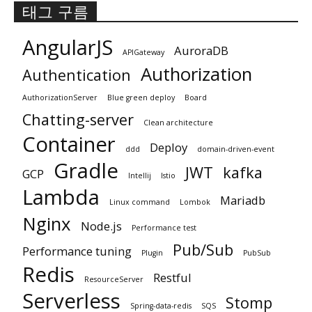
태그 구름
AngularJS
AuroraDB
APIGateway
Authorization
Authentication
AuthorizationServer
Blue green deploy
Board
Chatting-server
Clean architecture
Container
Deploy
ddd
domain-driven-event
Gradle
JWT
kafka
GCP
Intellij
Istio
Lambda
Mariadb
Linux command
Lombok
Nginx
Node.js
Performance test
Pub/Sub
Performance tuning
Plugin
PubSub
Redis
Restful
ResourceServer
Serverless
Stomp
Spring-data-redis
SQS