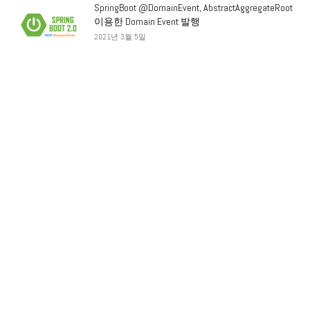
SpringBoot @DomainEvent, AbstractAggregateRoot
이용한 Domain Event 발행
2021년 3월 5일