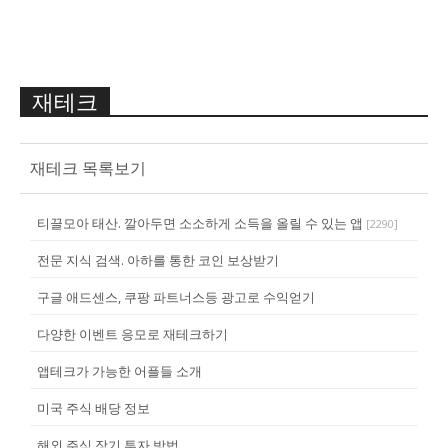
재테크
재테크 목록보기
티끌모아 태산. 깔아두면 소소하게 소득을 올릴 수 있는 앱
[
2290
]
전문 지식 검색. 아하를 통한 코인 보상받기
구글 애드센스, 쿠팡 파트너스등 광고로 수익얻기
다양한 이벤트 응모로 재테크하기
앱테크가 가능한 어플들 소개
미국 주식 배당 정보
해외 주식 장기 투자 방법