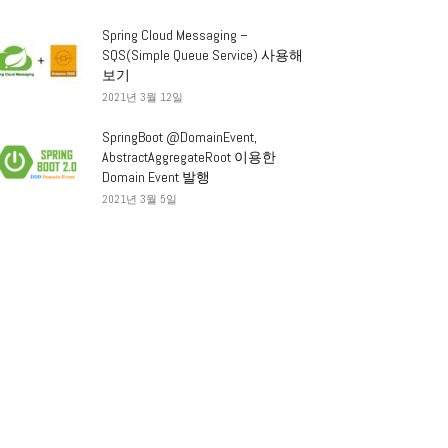
Spring Cloud Messaging –
SQS(Simple Queue Service) 사용해
보기
2021년 3월 12일
SpringBoot @DomainEvent,
AbstractAggregateRoot 이용한
Domain Event 발행
2021년 3월 5일