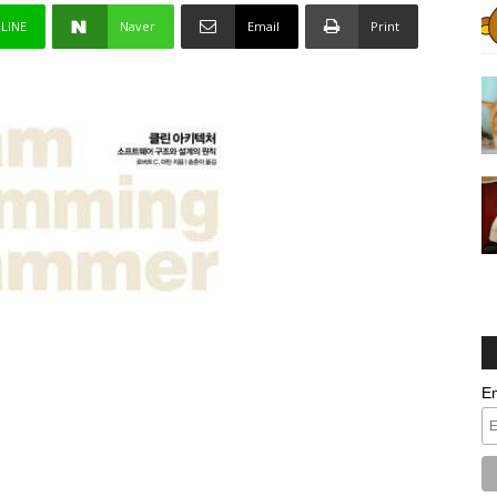
LINE
Naver
Email
Print
E