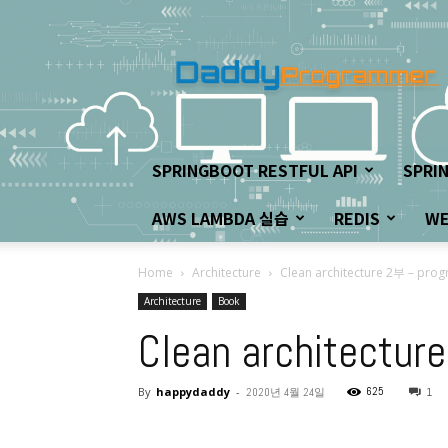
아
빠
프
로
그
래
머
SPRINGBOOT RESTFUL API
SPRI
의
좌
AWS LAMBDA 실습
REDIS
W
충
우
돌
Home
Architecture
Clean architecture 2부 – pr
개
Architecture
Book
발
하
Clean architectu
기!
By
happydaddy
-
625
2020년 4월 24일
1