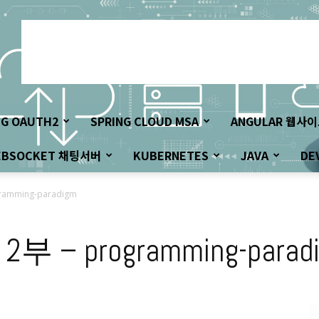
NG OAUTH2
SPRING CLOUD MSA
ANGULAR 웹사
EBSOCKET 채팅서버
KUBERNETES
JAVA
DE
ogramming-paradigm
re 2부 – programming-parad