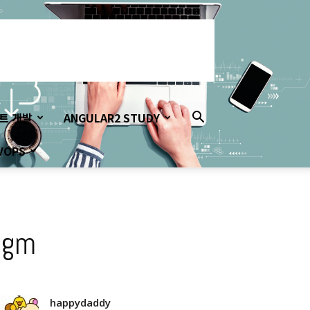
이트 개발
ANGULAR2 STUDY
VOPS
igm
happydaddy