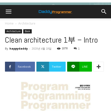
Home
Architecture
Architecture
Book
Clean architecture 1부 – Intro
By
happydaddy
-
1078
2020년 4월 18일
1
Facebook
Twitter
LINE