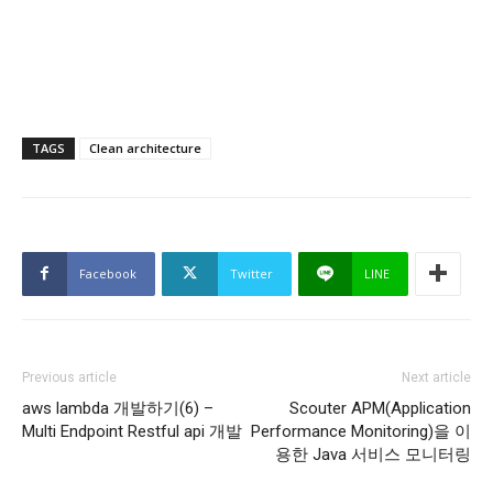
TAGS
Clean architecture
Facebook
Twitter
LINE
Previous article
Next article
aws lambda 개발하기(6) –
Scouter APM(Application
Multi Endpoint Restful api 개발
Performance Monitoring)을 이
용한 Java 서비스 모니터링