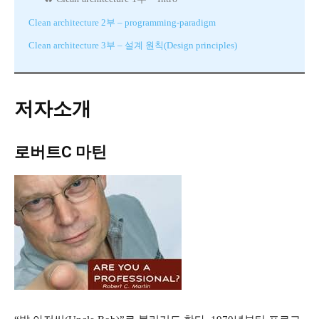
Clean architecture 2부 – programming-paradigm
Clean architecture 3부 – 설계 원칙(Design principles)
저자소개
로버트C 마틴