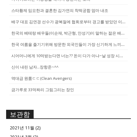
스타황제 임요한과 결혼한 김가연의 착떡궁합 엄마 내조
배구 대표 김연경 선수가 광복절에 협회로부터 경고를 받았던 이유
한국의 베테랑 배우들(이순재, 박근형, 안성기)이 말하는 젊은 배우들
한국 여름을 즐기기위해 방문한 외국인들이 가장 신기하게 느끼는 것(암내가...
시어머니에게 10억받는다면 너는?? 돈이 다가 아냐~날 성장 시켜줄 남자...
신이 내린 남자...장항준~^^
역대급 원룸ㄷㄷ(Clean Avengers)
금가루로 33억짜리 그림그리는 장인
보관함
2021년 11월
(2)
2021년 3월
(2)