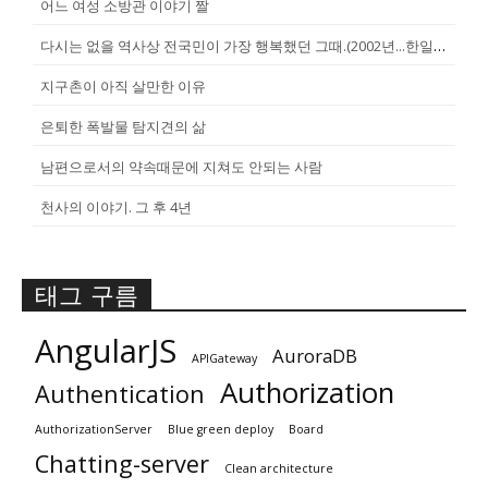
어느 여성 소방관 이야기 짤
다시는 없을 역사상 전국민이 가장 행복했던 그때.(2002년...한일월드...
지구촌이 아직 살만한 이유
은퇴한 폭발물 탐지견의 삶
남편으로서의 약속때문에 지쳐도 안되는 사람
천사의 이야기. 그 후 4년
태그 구름
AngularJS
AuroraDB
APIGateway
Authorization
Authentication
AuthorizationServer
Blue green deploy
Board
Chatting-server
Clean architecture