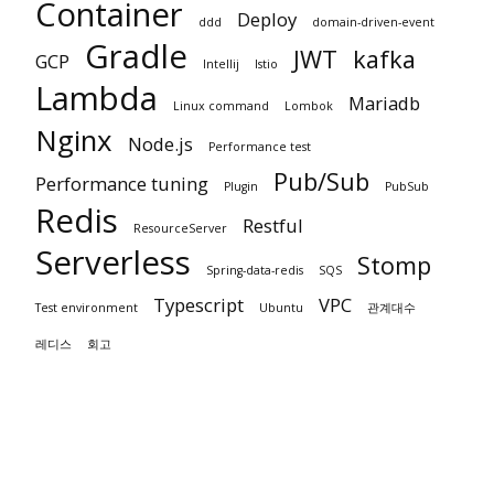
Container
Deploy
ddd
domain-driven-event
Gradle
JWT
kafka
GCP
Intellij
Istio
Lambda
Mariadb
Linux command
Lombok
Nginx
Node.js
Performance test
Pub/Sub
Performance tuning
Plugin
PubSub
Redis
Restful
ResourceServer
Serverless
Stomp
Spring-data-redis
SQS
Typescript
VPC
Test environment
Ubuntu
관계대수
레디스
회고