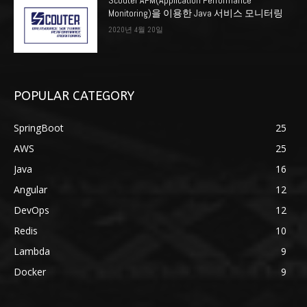
Scouter APM(Application Performance
Monitoring)을 이용한 Java 서비스 모니터링
2020년 4월 20일
POPULAR CATEGORY
SpringBoot
25
AWS
25
Java
16
Angular
12
DevOps
12
Redis
10
Lambda
9
Docker
9