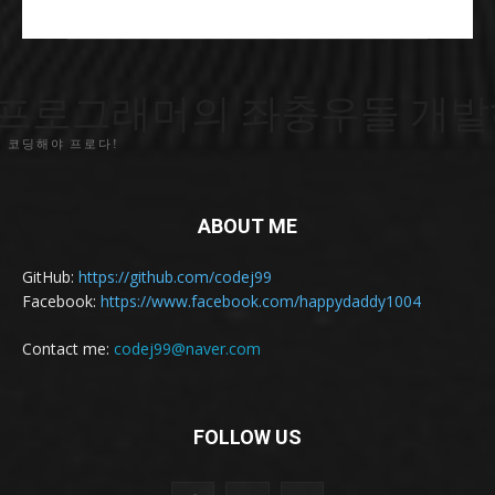
프로그래머의 좌충우돌 개발
 코딩해야 프로다!
ABOUT ME
GitHub:
https://github.com/codej99
Facebook:
https://www.facebook.com/happydaddy1004
Contact me:
codej99@naver.com
FOLLOW US