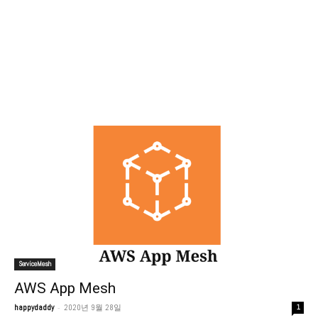
ServiceMesh
AWS App Mesh
-
happydaddy
2020년 9월 28일
1