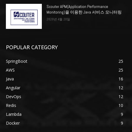
Scouter APM(Application Performance
Monitoring)을 이용한 Java 서비스 모니터링
2020년 4월 20일
POPULAR CATEGORY
SpringBoot
25
AWS
25
Java
16
Angular
12
DevOps
12
Redis
10
Lambda
9
Docker
9