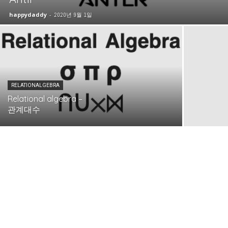
happydaddy
-
2020년 9월 1일
RELATIONALGEBRA
Relational algebra –
관계대수