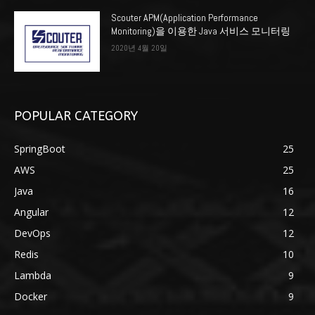
Scouter APM(Application Performance
Monitoring)을 이용한 Java 서비스 모니터링
2020년 4월 20일
POPULAR CATEGORY
SpringBoot
25
AWS
25
Java
16
Angular
12
DevOps
12
Redis
10
Lambda
9
Docker
9