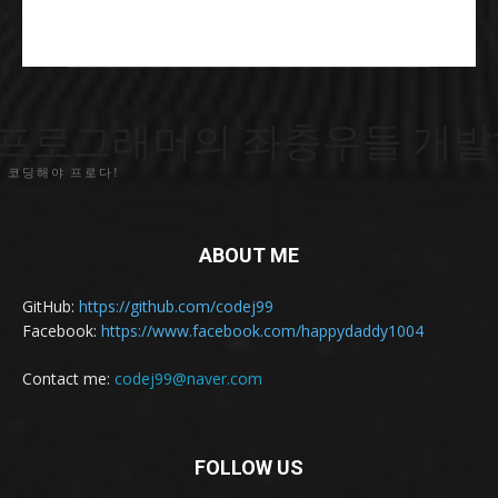
프로그래머의 좌충우돌 개발
 코딩해야 프로다!
ABOUT ME
GitHub:
https://github.com/codej99
Facebook:
https://www.facebook.com/happydaddy1004
Contact me:
codej99@naver.com
FOLLOW US