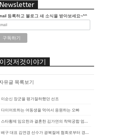
Newsletter
mail 등록하고 블로그 새 소식을 받아보세요~^^
이것저것이야기
자유글 목록보기
이순신 장군을 평가절하했던 선조
다이어트하는 여동생을 먹여서 응원하는 오빠
스타황제 임요한과 결혼한 김가연의 착떡궁합 엄마 내조
배구 대표 김연경 선수가 광복절에 협회로부터 경고를 받았던 이유