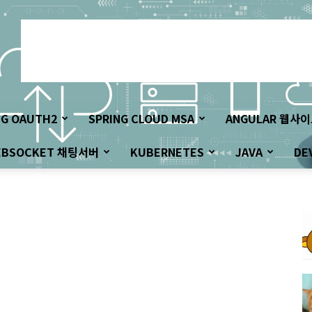
NG OAUTH2
SPRING CLOUD MSA
ANGULAR 웹사
EBSOCKET 채팅서버
KUBERNETES
JAVA
DE