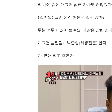
말 나온 김에 개그맨 남편 만나도 괜찮겠다
{있어요} 그런 생각 해본적 있지 않아?
두분 너무 재밌어 보여요. 나같은 남편 만
개그맨 남편감-1 박준형(희생전문) 합격
단, 연애 말고 결혼만.