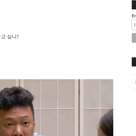
E
나고 싶니?