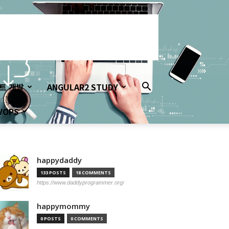
이트 개발
ANGULAR2 STUDY
VOPS
happydaddy
133 POSTS
18 COMMENTS
https://www.daddyprogrammer.org/
happymommy
0 POSTS
0 COMMENTS