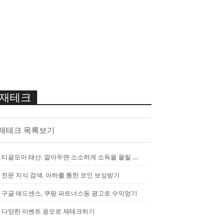
재테크
재테크 목록보기
티끌모아 태산. 깔아두면 소소하게 소득을 올릴 수 있는 앱
[
2290
]
전문 지식 검색. 아하를 통한 코인 보상받기
구글 애드센스, 쿠팡 파트너스등 광고로 수익얻기
다양한 이벤트 응모로 재테크하기