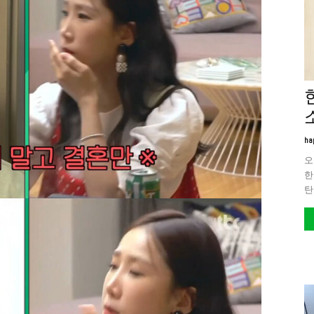
ha
오
한
탄