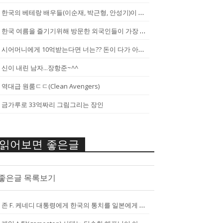
한국의 베테랑 배우들(이순재, 박근형, 안성기)이 말하는 젊은 배우들
한국 여름을 즐기기위해 방문한 외국인들이 가장 신기하게 느끼는 것(암내가...
시어머니에게 10억받는다면 너는?? 돈이 다가 아냐~날 성장 시켜줄 남자...
신이 내린 남자...장항준~^^
역대급 원룸ㄷㄷ(Clean Avengers)
금가루로 33억짜리 그림그리는 장인
읽어보면 좋은글
좋은글 목록보기
존 F. 케네디 대통령에게 한국의 통치를 일본에게 넘기는걸 반대한 펄벅 ...