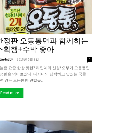
한정판 오동통면과 함께하는
소확행+수박 좋아
-
ppydaddy
2019년 5월 9일
1
늘은 요즘 한창 핫한? 라면계의 신성! 오뚜기 오동통면
정판을 먹어보았다. 다시마의 담백하고 맛있는 국물 +
력 있는 오동통한 면발을...
Read more