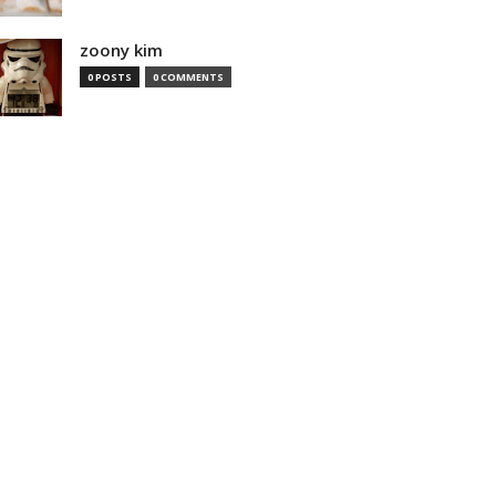
zoony kim
0 POSTS
0 COMMENTS