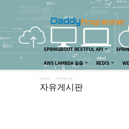
아
빠
프
로
그
래
머
SPRINGBOOT RESTFUL API
SPRI
의
좌
AWS LAMBDA 실습
REDIS
W
충
우
돌
Home
자유게시판
개
자유게시판
발
하
기!