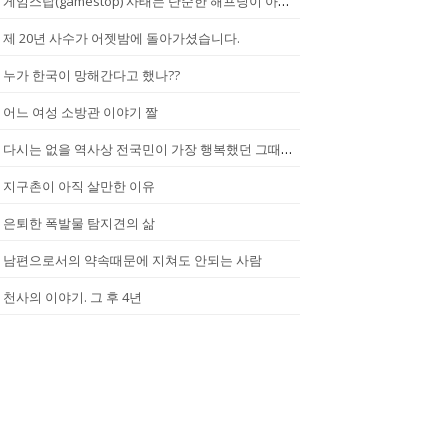
게임스탑(gamestop) 사태는 단순한 해프닝이 아니다.
제 20년 사수가 어젯밤에 돌아가셨습니다.
누가 한국이 망해간다고 했나??
어느 여성 소방관 이야기 짤
다시는 없을 역사상 전국민이 가장 행복했던 그때.(2002년...한일월드...
지구촌이 아직 살만한 이유
은퇴한 폭발물 탐지견의 삶
남편으로서의 약속때문에 지쳐도 안되는 사람
천사의 이야기. 그 후 4년