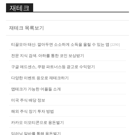
재테크
재테크 목록보기
티끌모아 태산. 깔아두면 소소하게 소득을 올릴 수 있는 앱
[
2290
]
전문 지식 검색. 아하를 통한 코인 보상받기
구글 애드센스, 쿠팡 파트너스등 광고로 수익얻기
다양한 이벤트 응모로 재테크하기
앱테크가 가능한 어플들 소개
미국 주식 배당 정보
해외 주식 장기 투자 방법
카카오 이모티콘으로 용돈벌기
딥러닝 알바를 통해 용돈벌기