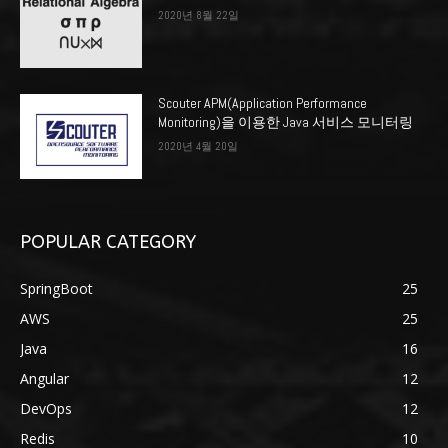
2020년 8월 22일
Scouter APM(Application Performance
Monitoring)을 이용한 Java 서비스 모니터링
2020년 4월 20일
POPULAR CATEGORY
SpringBoot
25
AWS
25
Java
16
Angular
12
DevOps
12
Redis
10