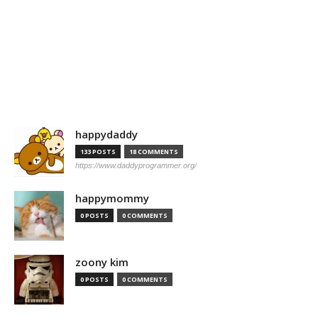
happydaddy
133 POSTS
18 COMMENTS
https://www.daddyprogrammer.org/
happymommy
0 POSTS
0 COMMENTS
zoony kim
0 POSTS
0 COMMENTS