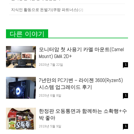
지식인 활동으로 돈벌기(쿠팡 파트너스)
[
2
]
다른 이야기
모니터암 첫 사용기 카멜 마운트(Camel
Mount) GMA 2D+
2020년 7월 22일
1
7년만의 PC기변 – 라이젠 3600(Ryzen5)
시스템 업그레이드 후기
2020년 6월 8일
1
한정판 오동통면과 함께하는 소확행+수
박 좋아
2019년 5월 9일
1