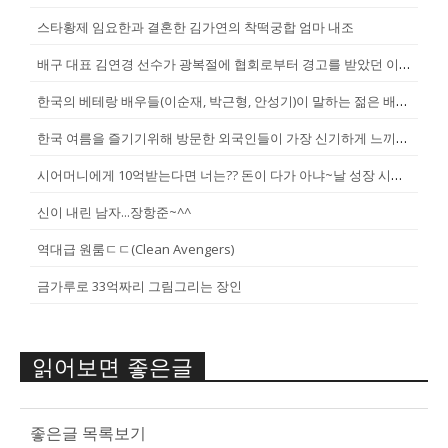
스타황제 임요한과 결혼한 김가연의 착떡궁합 엄마 내조
배구 대표 김연경 선수가 광복절에 협회로부터 경고를 받았던 이유
한국의 베테랑 배우들(이순재, 박근형, 안성기)이 말하는 젊은 배우들
한국 여름을 즐기기위해 방문한 외국인들이 가장 신기하게 느끼는 것(암내가...
시어머니에게 10억받는다면 너는?? 돈이 다가 아냐~날 성장 시켜줄 남자...
신이 내린 남자...장항준~^^
역대급 원룸ㄷㄷ(Clean Avengers)
금가루로 33억짜리 그림그리는 장인
읽어보면 좋은글
좋은글 목록보기