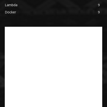
Lambda
9
Docker
9