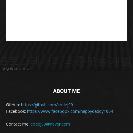
프로그래머의 좌충우돌 개발
 코딩해야 프로다!
ABOUT ME
GitHub:
https://github.com/codej99
Facebook:
https://www.facebook.com/happydaddy1004
Contact me:
codej99@naver.com