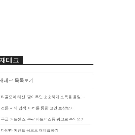
재테크
재테크 목록보기
티끌모아 태산. 깔아두면 소소하게 소득을 올릴 수 있는 앱
[
2290
]
전문 지식 검색. 아하를 통한 코인 보상받기
구글 애드센스, 쿠팡 파트너스등 광고로 수익얻기
다양한 이벤트 응모로 재테크하기