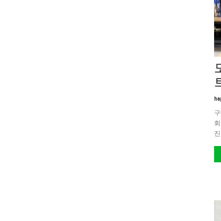
트
ha
구
회
진