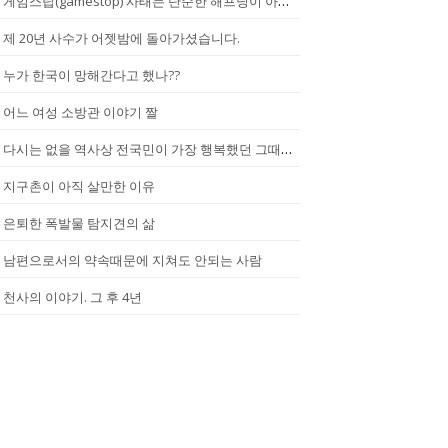
게임스탑(gamestop) 사태는 단순한 해프닝이 아니다.
제 20년 사수가 어젯밤에 돌아가셨습니다.
누가 한국이 망해간다고 했나??
어느 여성 소방관 이야기 짤
다시는 없을 역사상 전국민이 가장 행복했던 그때.(2002년...한일월드...
지구촌이 아직 살만한 이유
은퇴한 폭발물 탐지견의 삶
남편으로서의 약속때문에 지쳐도 안되는 사람
천사의 이야기. 그 후 4년