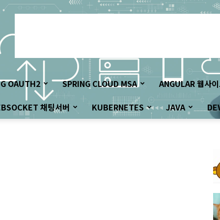
NG OAUTH2
SPRING CLOUD MSA
ANGULAR 웹사
EBSOCKET 채팅서버
KUBERNETES
JAVA
DE