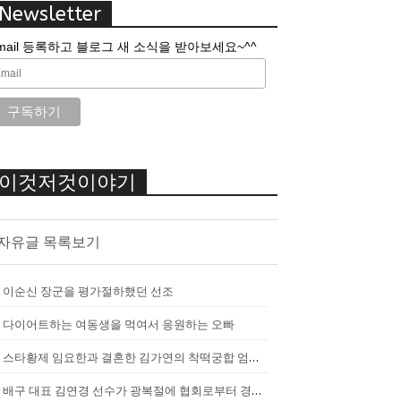
Newsletter
mail 등록하고 블로그 새 소식을 받아보세요~^^
이것저것이야기
자유글 목록보기
이순신 장군을 평가절하했던 선조
다이어트하는 여동생을 먹여서 응원하는 오빠
스타황제 임요한과 결혼한 김가연의 착떡궁합 엄마 내조
배구 대표 김연경 선수가 광복절에 협회로부터 경고를 받았던 이유