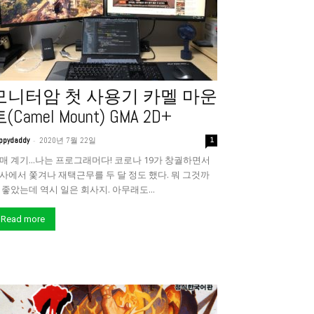
모니터암 첫 사용기 카멜 마운
(Camel Mount) GMA 2D+
-
ppydaddy
2020년 7월 22일
1
매 계기...나는 프로그래머다! 코로나 19가 창궐하면서
사에서 쫓겨나 재택근무를 두 달 정도 했다. 뭐 그것까
 좋았는데 역시 일은 회사지. 아무래도...
Read more