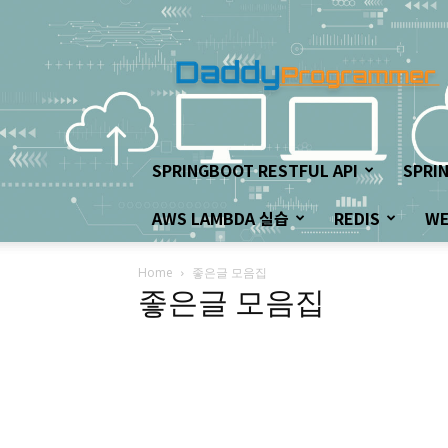
아
빠
프
로
그
래
머
SPRINGBOOT RESTFUL API
SPRI
의
좌
AWS LAMBDA 실습
REDIS
W
충
우
돌
Home
좋은글 모음집
개
좋은글 모음집
발
하
기!