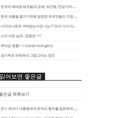
한국의 베테랑 배우들(이순재, 박근형, 안성기)이 말하는 젊은 배우들
한국 여름을 즐기기위해 방문한 외국인들이 가장 신기하게 느끼는 것(암내가...
시어머니에게 10억받는다면 너는?? 돈이 다가 아냐~날 성장 시켜줄 남자...
신이 내린 남자...장항준~^^
역대급 원룸ㄷㄷ(Clean Avengers)
금가루로 33억짜리 그림그리는 장인
읽어보면 좋은글
좋은글 목록보기
존 F. 케네디 대통령에게 한국의 통치를 일본에게 넘기는걸 반대한 펄벅 ...