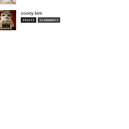
zoony kim
0 POSTS
0 COMMENTS