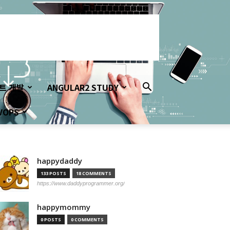
이트 개발
ANGULAR2 STUDY
VOPS
happydaddy
133 POSTS
18 COMMENTS
https://www.daddyprogrammer.org/
happymommy
0 POSTS
0 COMMENTS