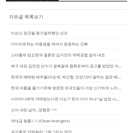
자유글 목록보기
이순신 장군을 평가절하했던 선조
다이어트하는 여동생을 먹여서 응원하는 오빠
스타황제 임요한과 결혼한 김가연의 착떡궁합 엄마 내조
배구 대표 김연경 선수가 광복절에 협회로부터 경고를 받았던 이유
한국의 베테랑 배우들(이순재, 박근형, 안성기)이 말하는 젊은 배우들
한국 여름을 즐기기위해 방문한 외국인들이 가장 신기하게 느끼는 것(암내가...
시어머니에게 10억받는다면 너는?? 돈이 다가 아냐~날 성장 시켜줄 남자...
신이 내린 남자...장항준~^^
역대급 원룸ㄷㄷ(Clean Avengers)
금가루로 33억짜리 그림그리는 장인