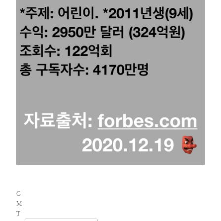
G
M
T