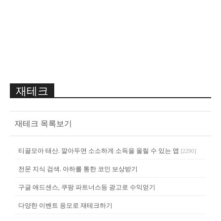
재테크
재테크 목록보기
티끌모아 태산. 깔아두면 소소하게 소득을 올릴 수 있는 앱
[
2290
]
전문 지식 검색. 아하를 통한 코인 보상받기
구글 애드센스, 쿠팡 파트너스등 광고로 수익얻기
다양한 이벤트 응모로 재테크하기