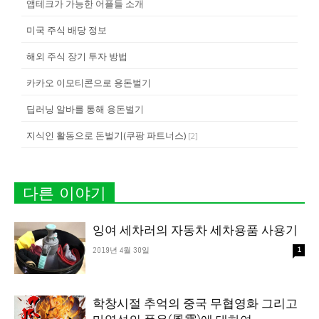
앱테크가 가능한 어플들 소개
미국 주식 배당 정보
해외 주식 장기 투자 방법
카카오 이모티콘으로 용돈벌기
딥러닝 알바를 통해 용돈벌기
지식인 활동으로 돈벌기(쿠팡 파트너스)
[
2
]
다른 이야기
잉여 세차러의 자동차 세차용품 사용기
2019년 4월 30일
1
학창시절 추억의 중국 무협영화 그리고