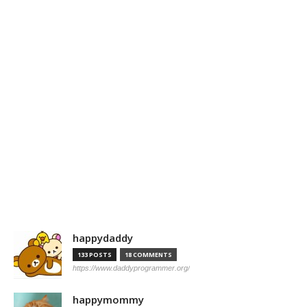
happydaddy
133 POSTS
18 COMMENTS
https://www.daddyprogrammer.org/
happymommy