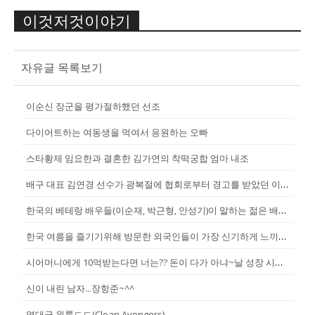
이것저것이야기
자유글 목록보기
이순신 장군을 평가절하했던 선조
다이어트하는 여동생을 먹여서 응원하는 오빠
스타황제 임요한과 결혼한 김가연의 착떡궁합 엄마 내조
배구 대표 김연경 선수가 광복절에 협회로부터 경고를 받았던 이유
한국의 베테랑 배우들(이순재, 박근형, 안성기)이 말하는 젊은 배우들
한국 여름을 즐기기위해 방문한 외국인들이 가장 신기하게 느끼는 것(암내가...
시어머니에게 10억받는다면 너는?? 돈이 다가 아냐~날 성장 시켜줄 남자...
신이 내린 남자...장항준~^^
역대급 원룸ㄷㄷ(Clean Avengers)