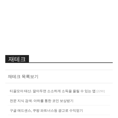
재테크
재테크 목록보기
티끌모아 태산. 깔아두면 소소하게 소득을 올릴 수 있는 앱
[
2290
]
전문 지식 검색. 아하를 통한 코인 보상받기
구글 애드센스, 쿠팡 파트너스등 광고로 수익얻기