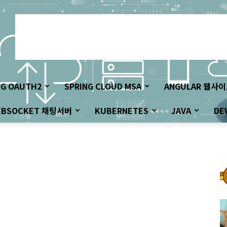
NG OAUTH2
SPRING CLOUD MSA
ANGULAR 웹사
EBSOCKET 채팅서버
KUBERNETES
JAVA
DE