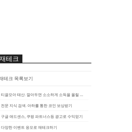
재테크
재테크 목록보기
티끌모아 태산. 깔아두면 소소하게 소득을 올릴 수 있는 앱
[
2290
]
전문 지식 검색. 아하를 통한 코인 보상받기
구글 애드센스, 쿠팡 파트너스등 광고로 수익얻기
다양한 이벤트 응모로 재테크하기