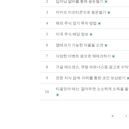
2
딥러닝 알바를 통해 용돈벌기
3
카카오 이모티콘으로 용돈벌기
4
해외 주식 장기 투자 방법
5
미국 주식 배당 정보
6
앱테크가 가능한 어플들 소개
7
다양한 이벤트 응모로 재테크하기
8
구글 애드센스, 쿠팡 파트너스등 광고로 수
9
전문 지식 검색. 아하를 통한 코인 보상받기
티끌모아 태산. 깔아두면 소소하게 소득을 올
10