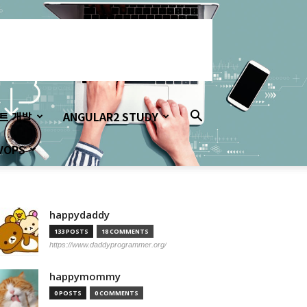
이트 개발
ANGULAR2 STUDY
VOPS
happydaddy
133 POSTS
18 COMMENTS
https://www.daddyprogrammer.org/
happymommy
0 POSTS
0 COMMENTS