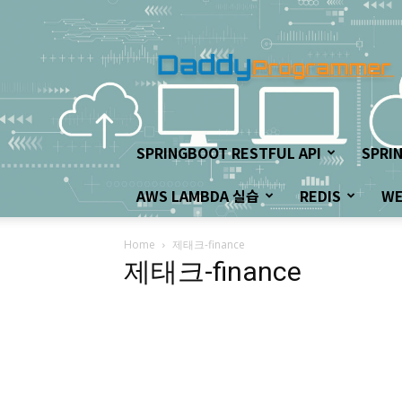
아
빠
프
로
그
래
머
SPRINGBOOT RESTFUL API
SPRI
의
좌
AWS LAMBDA 실습
REDIS
W
충
우
돌
Home
제태크-finance
개
제태크-finance
발
하
기!