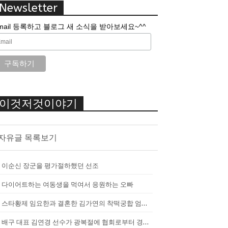
Newsletter
mail 등록하고 블로그 새 소식을 받아보세요~^^
이것저것이야기
자유글 목록보기
이순신 장군을 평가절하했던 선조
다이어트하는 여동생을 먹여서 응원하는 오빠
스타황제 임요한과 결혼한 김가연의 착떡궁합 엄마 내조
배구 대표 김연경 선수가 광복절에 협회로부터 경고를 받았던 이유