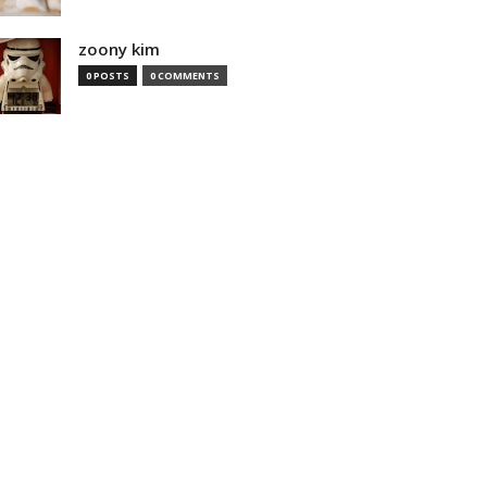
zoony kim
0 POSTS
0 COMMENTS