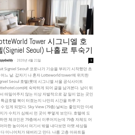
otteWorld Tower 시그니엘 호
(Signiel Seoul) 나홀로 투숙기
-
ppydaddy
2020년 4월 21일
1
isit Signiel Seoul! 코로나가 기승을 부리기 시작했던 초
 어느 날. 갑자기 나 혼자 Lotteworld tower에 위치한
igniel Seoul 호텔(롯데 시그니엘 서울 공식사이트
lottehotel.com)에 숙박하게 되어 글을 남겨본다. 남이 뒤
서 떠밀어주지 않는 이상 자발적으로 갈 일이 없는 곳인
 특급호텔 복이 터졌는지 나만의 시간을 하루 가
 수 있게 되었다. Sky View (79층) 날씨는 좋았지만 미세
지가 수치가 심해서 먼 곳이 뿌옇게 보인다. 호텔에 도
하면 체크인은 79층에서 이루어지는데 79층 자체도 어
어마한 높이여서 여기서 밖을 내다보면 아랫 세상들
 다 미니어처가 돼버리고 만다. 나름 고층 아파트들