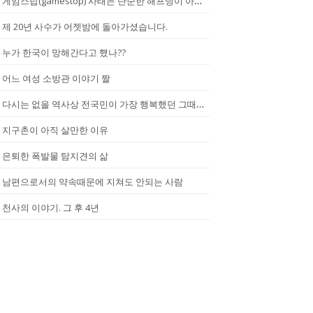
게임스탑(gamestop) 사태는 단순한 해프닝이 아니다.
제 20년 사수가 어젯밤에 돌아가셨습니다.
누가 한국이 망해간다고 했나??
어느 여성 소방관 이야기 짤
다시는 없을 역사상 전국민이 가장 행복했던 그때.(2002년...한일월드...
지구촌이 아직 살만한 이유
은퇴한 폭발물 탐지견의 삶
남편으로서의 약속때문에 지쳐도 안되는 사람
천사의 이야기. 그 후 4년