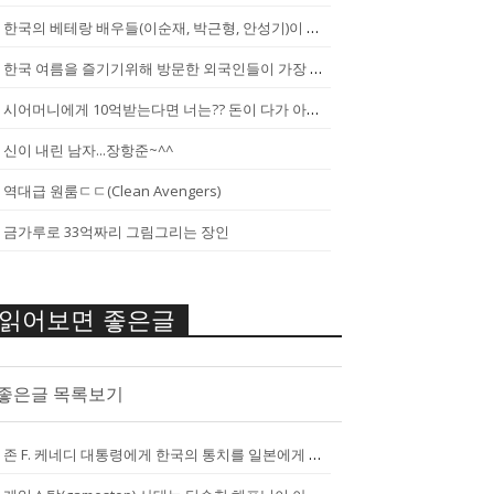
한국의 베테랑 배우들(이순재, 박근형, 안성기)이 말하는 젊은 배우들
한국 여름을 즐기기위해 방문한 외국인들이 가장 신기하게 느끼는 것(암내가...
시어머니에게 10억받는다면 너는?? 돈이 다가 아냐~날 성장 시켜줄 남자...
신이 내린 남자...장항준~^^
역대급 원룸ㄷㄷ(Clean Avengers)
금가루로 33억짜리 그림그리는 장인
읽어보면 좋은글
좋은글 목록보기
존 F. 케네디 대통령에게 한국의 통치를 일본에게 넘기는걸 반대한 펄벅 ...