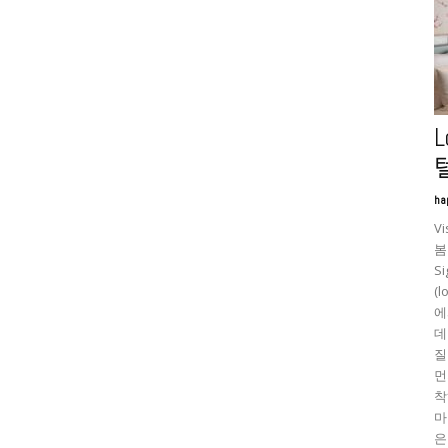
L
텔
ha
V
봄
S
(
에
데
질
먼
착
마
은