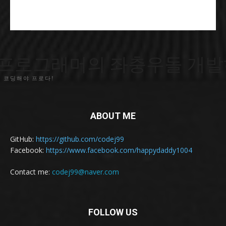
프로그래머의 좌충우돌 개발
 코딩해야 프로다!
ABOUT ME
GitHub:
https://github.com/codej99
Facebook:
https://www.facebook.com/happydaddy1004
Contact me:
codej99@naver.com
FOLLOW US