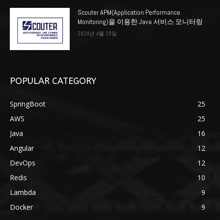
Scouter APM(Application Performance
Monitoring)을 이용한 Java 서비스 모니터링
2020년 4월 20일
POPULAR CATEGORY
SpringBoot
25
AWS
25
Java
16
Angular
12
DevOps
12
Redis
10
Lambda
9
Docker
9