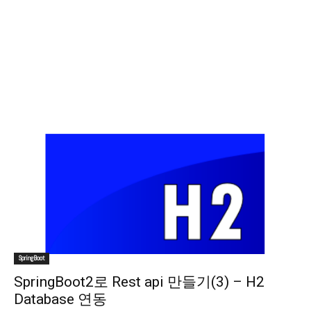
SpringBoot
SpringBoot2로 Rest api 만들기(3) – H2
Database 연동