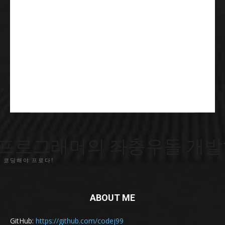
프로그래머의 좌충우돌 개발
 코딩해야 프로다!
ABOUT ME
GitHub:
https://github.com/codej99