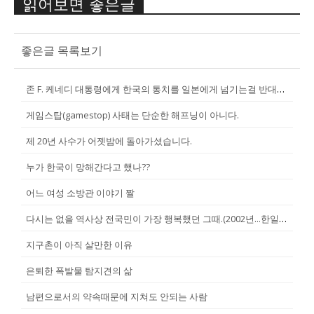
읽어보면 좋은글
좋은글 목록보기
존 F. 케네디 대통령에게 한국의 통치를 일본에게 넘기는걸 반대한 펄벅 ...
게임스탑(gamestop) 사태는 단순한 해프닝이 아니다.
제 20년 사수가 어젯밤에 돌아가셨습니다.
누가 한국이 망해간다고 했나??
어느 여성 소방관 이야기 짤
다시는 없을 역사상 전국민이 가장 행복했던 그때.(2002년...한일월드...
지구촌이 아직 살만한 이유
은퇴한 폭발물 탐지견의 삶
남편으로서의 약속때문에 지쳐도 안되는 사람