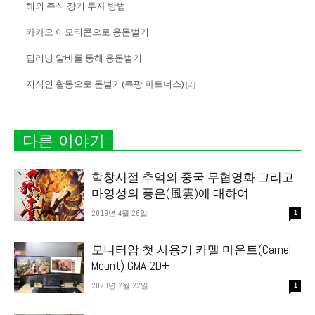
해외 주식 장기 투자 방법
카카오 이모티콘으로 용돈벌기
딥러닝 알바를 통해 용돈벌기
지식인 활동으로 돈벌기(쿠팡 파트너스)
[
2
]
다른 이야기
학창시절 추억의 중국 무협영화 그리고
마영성의 풍운(風雲)에 대하여
2019년 4월 26일
1
모니터암 첫 사용기 카멜 마운트(Camel
Mount) GMA 2D+
2020년 7월 22일
1