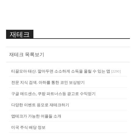
재테크
재테크 목록보기
티끌모아 태산. 깔아두면 소소하게 소득을 올릴 수 있는 앱
[
2290
]
전문 지식 검색. 아하를 통한 코인 보상받기
구글 애드센스, 쿠팡 파트너스등 광고로 수익얻기
다양한 이벤트 응모로 재테크하기
앱테크가 가능한 어플들 소개
미국 주식 배당 정보