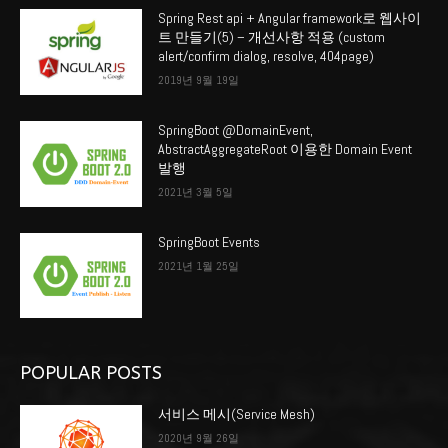
Spring Rest api + Angular framework로 웹사이
트 만들기(5) – 개선사항 적용 (custom
alert/confirm dialog, resolve, 404page)
2019년 9월 19일
SpringBoot @DomainEvent,
AbstractAggregateRoot 이용한 Domain Event
발행
2021년 3월 5일
SpringBoot Events
2021년 1월 25일
POPULAR POSTS
서비스 메시(Service Mesh)
2020년 9월 26일