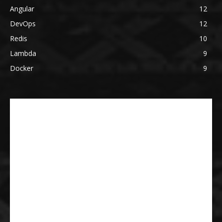
Angular
12
DevOps
12
Redis
10
Lambda
9
Docker
9