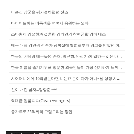
이순신 장군을 평가절하했던 선조
다이어트하는 여동생을 먹여서 응원하는 오빠
스타황제 임요한과 결혼한 김가연의 착떡궁합 엄마 내조
배구 대표 김연경 선수가 광복절에 협회로부터 경고를 받았던 이유
한국의 베테랑 배우들(이순재, 박근형, 안성기)이 말하는 젊은 배우들
한국 여름을 즐기기위해 방문한 외국인들이 가장 신기하게 느끼는 것(암내가...
시어머니에게 10억받는다면 너는?? 돈이 다가 아냐~날 성장 시켜줄 남자...
신이 내린 남자...장항준~^^
역대급 원룸ㄷㄷ(Clean Avengers)
금가루로 33억짜리 그림그리는 장인