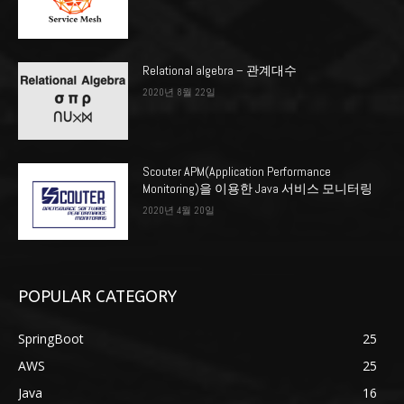
Relational algebra – 관계대수
2020년 8월 22일
Scouter APM(Application Performance
Monitoring)을 이용한 Java 서비스 모니터링
2020년 4월 20일
POPULAR CATEGORY
SpringBoot
25
AWS
25
Java
16