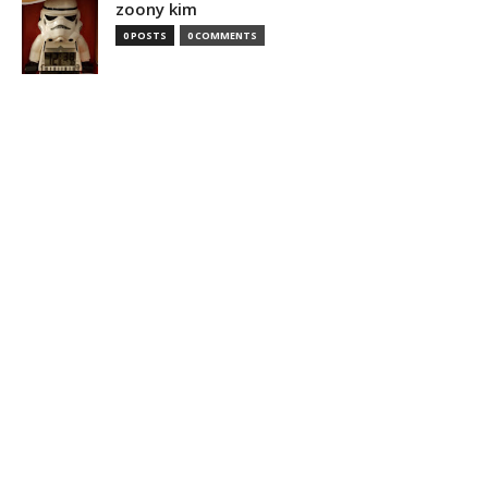
zoony kim
0 POSTS
0 COMMENTS