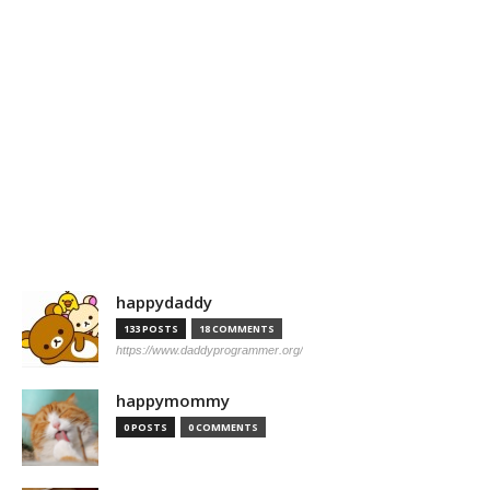
happydaddy
133 POSTS
18 COMMENTS
https://www.daddyprogrammer.org/
happymommy
0 POSTS
0 COMMENTS