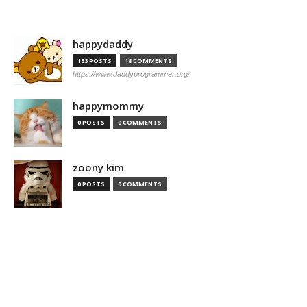
happydaddy
133 POSTS
18 COMMENTS
https://www.daddyprogrammer.org/
happymommy
0 POSTS
0 COMMENTS
zoony kim
0 POSTS
0 COMMENTS