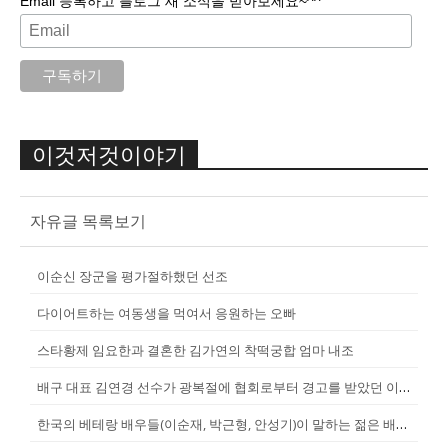
Email 등록하고 블로그 새 소식을 받아보세요~^^
이것저것이야기
자유글 목록보기
이순신 장군을 평가절하했던 선조
다이어트하는 여동생을 먹여서 응원하는 오빠
스타황제 임요한과 결혼한 김가연의 착떡궁합 엄마 내조
배구 대표 김연경 선수가 광복절에 협회로부터 경고를 받았던 이유
한국의 베테랑 배우들(이순재, 박근형, 안성기)이 말하는 젊은 배우들