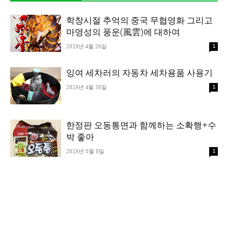
학창시절 추억의 중국 무협영화 그리고
마영성의 풍운(風雲)에 대하여
2019년 4월 26일
1
잉여 세차러의 자동차 세차용품 사용기
2019년 4월 30일
1
한정판 오동통면과 함께하는 소확행+수
박 좋아
2019년 5월 9일
1