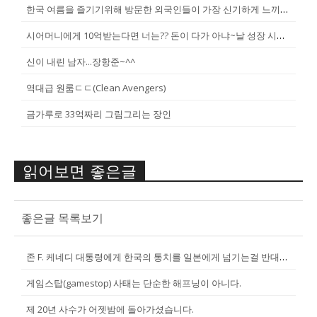
한국 여름을 즐기기위해 방문한 외국인들이 가장 신기하게 느끼는 것(암내가...
시어머니에게 10억받는다면 너는?? 돈이 다가 아냐~날 성장 시켜줄 남자...
신이 내린 남자...장항준~^^
역대급 원룸ㄷㄷ(Clean Avengers)
금가루로 33억짜리 그림그리는 장인
읽어보면 좋은글
좋은글 목록보기
존 F. 케네디 대통령에게 한국의 통치를 일본에게 넘기는걸 반대한 펄벅 ...
게임스탑(gamestop) 사태는 단순한 해프닝이 아니다.
제 20년 사수가 어젯밤에 돌아가셨습니다.