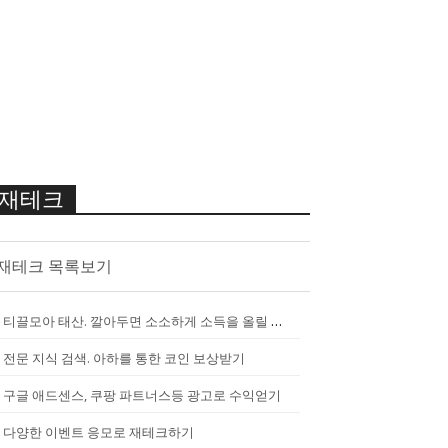
재테크
재테크 목록보기
티끌모아 태산. 깔아두면 소소하게 소득을 올릴 수 있는 앱
[
2290
]
전문 지식 검색. 아하를 통한 코인 보상받기
구글 애드센스, 쿠팡 파트너스등 광고로 수익얻기
다양한 이벤트 응모로 재테크하기