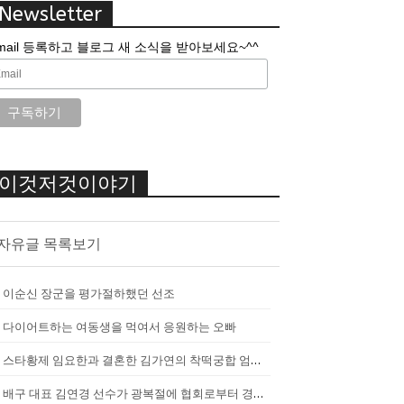
Newsletter
mail 등록하고 블로그 새 소식을 받아보세요~^^
이것저것이야기
자유글 목록보기
이순신 장군을 평가절하했던 선조
다이어트하는 여동생을 먹여서 응원하는 오빠
스타황제 임요한과 결혼한 김가연의 착떡궁합 엄마 내조
배구 대표 김연경 선수가 광복절에 협회로부터 경고를 받았던 이유