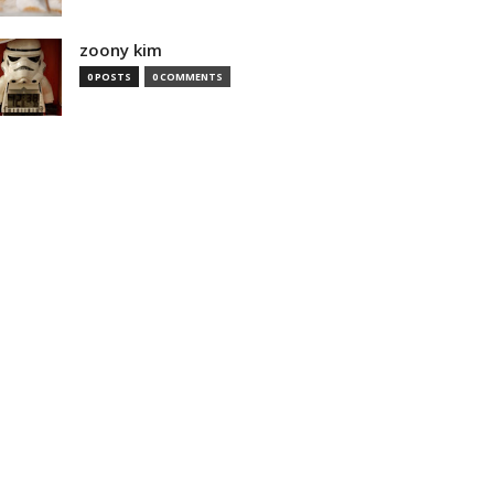
zoony kim
0 POSTS
0 COMMENTS