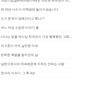
게임스탑(gamestop) 사태는 단순한 해프닝이 아니다.
제 20년 사수가 어젯밤에 돌아가셨습니다.
누가 한국이 망해간다고 했나??
어느 여성 소방관 이야기 짤
다시는 없을 역사상 전국민이 가장 행복했던 그때.(2002년...한일월드...
지구촌이 아직 살만한 이유
은퇴한 폭발물 탐지견의 삶
남편으로서의 약속때문에 지쳐도 안되는 사람
천사의 이야기. 그 후 4년