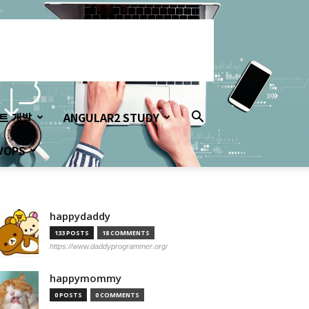
이트 개발
ANGULAR2 STUDY
VOPS
happydaddy
133 POSTS
18 COMMENTS
https://www.daddyprogrammer.org/
happymommy
0 POSTS
0 COMMENTS