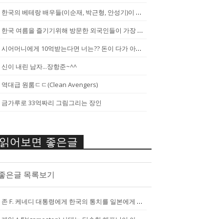
한국의 베테랑 배우들(이순재, 박근형, 안성기)이 말하는 젊은 배우들
한국 여름을 즐기기위해 방문한 외국인들이 가장 신기하게 느끼는 것(암내가...
시어머니에게 10억받는다면 너는?? 돈이 다가 아냐~날 성장 시켜줄 남자...
신이 내린 남자...장항준~^^
역대급 원룸ㄷㄷ(Clean Avengers)
금가루로 33억짜리 그림그리는 장인
읽어보면 좋은글
좋은글 목록보기
존 F. 케네디 대통령에게 한국의 통치를 일본에게 넘기는걸 반대한 펄벅 ...