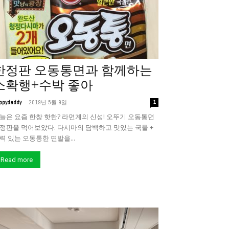
한정판 오동통면과 함께하는
소확행+수박 좋아
-
ppydaddy
2019년 5월 9일
1
늘은 요즘 한창 핫한? 라면계의 신성! 오뚜기 오동통면
정판을 먹어보았다. 다시마의 담백하고 맛있는 국물 +
력 있는 오동통한 면발을...
Read more