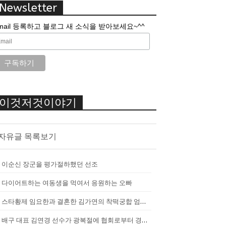
Newsletter
mail 등록하고 블로그 새 소식을 받아보세요~^^
이것저것이야기
자유글 목록보기
이순신 장군을 평가절하했던 선조
다이어트하는 여동생을 먹여서 응원하는 오빠
스타황제 임요한과 결혼한 김가연의 착떡궁합 엄마 내조
배구 대표 김연경 선수가 광복절에 협회로부터 경고를 받았던 이유