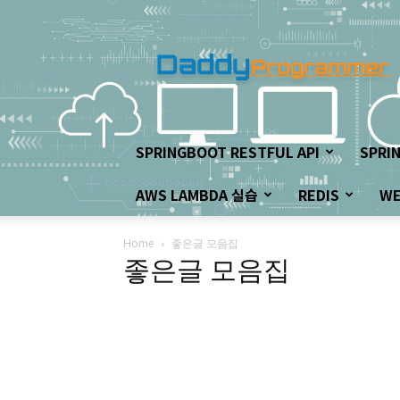
아
빠
프
로
그
래
머
SPRINGBOOT RESTFUL API
SPRI
의
좌
AWS LAMBDA 실습
REDIS
W
충
우
돌
Home
좋은글 모음집
개
좋은글 모음집
발
하
기!