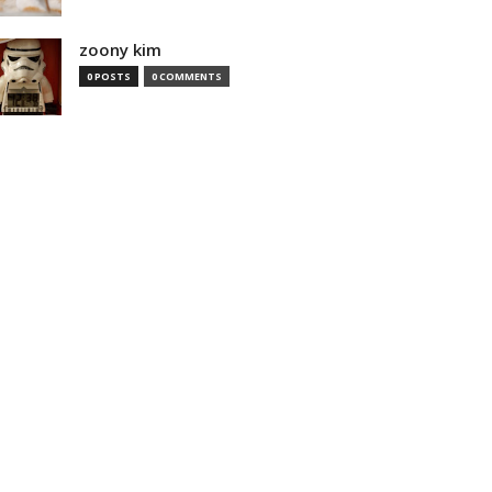
zoony kim
0 POSTS
0 COMMENTS