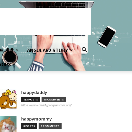
이트 개발
ANGULAR2 STUDY
VOPS
happydaddy
133 POSTS
18 COMMENTS
https://www.daddyprogrammer.org/
happymommy
0 POSTS
0 COMMENTS