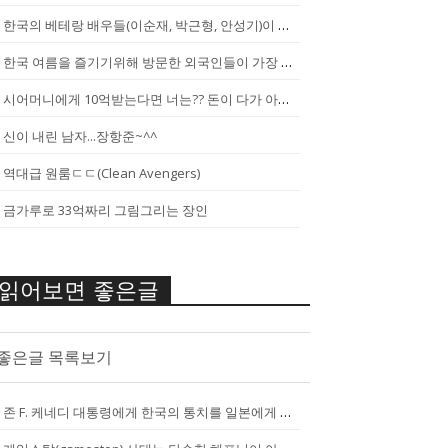
한국의 베테랑 배우들(이순재, 박근형, 안성기)이 말하는 젊은 배우들
한국 여름을 즐기기위해 방문한 외국인들이 가장 신기하게 느끼는 것(암내가...
시어머니에게 10억받는다면 너는?? 돈이 다가 아냐~날 성장 시켜줄 남자...
신이 내린 남자...장항준~^^
역대급 원룸ㄷㄷ(Clean Avengers)
금가루로 33억짜리 그림그리는 장인
읽어보면 좋은글
좋은글 목록보기
존 F. 케네디 대통령에게 한국의 통치를 일본에게 넘기는걸 반대한 펄벅 ...