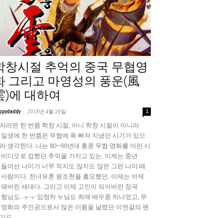
학창시절 추억의 중국 무협영
화 그리고 마영성의 풍운(風
雲)에 대하여
-
ppydaddy
2019년 4월 26일
1
자라면 한 번쯤 학창 시절, 아니 학창 시절이 아니라
 일생에 한 번쯤은 무협에 푹 빠져 지냈던 시기가 있으
라 생각한다. 나는 80~90년대 홍콩 무협 영화를 어린 시
 비디오로 접했던 추억을 가지고 있는, 이제는 중년
 들어선 나이가 너무 적지도 많지도 않은 그런 나이 때
 사람이다. 천녀유혼 왕조현을 흠모했던. 이제는 아재
 돼버린 세대다. 그리고 이제 고인이 되어버린 장국
 형님도..ㅜㅜ 임청하 누님도 최애 배우중 하나였고, 무
 영화의 주인공으로서 많은 이름을 날렸던 이연걸의 팬
기도...