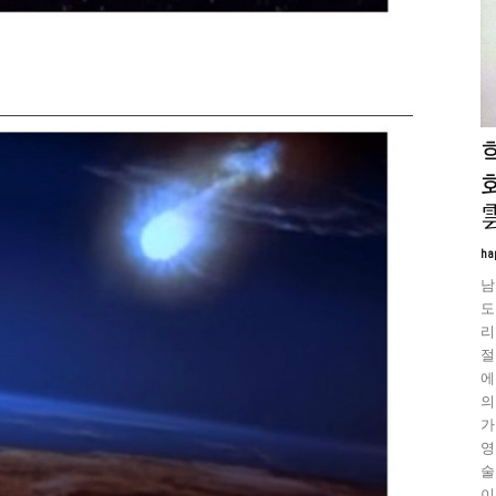
ha
남
도
리
절
에
의
가
영
술
이