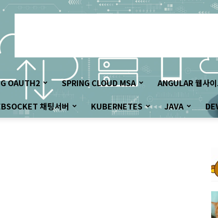
NG OAUTH2
SPRING CLOUD MSA
ANGULAR 웹사
EBSOCKET 채팅서버
KUBERNETES
JAVA
DE