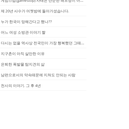
게임스탑(gamestop) 사태는 단순한 해프닝이 아니다.
제 20년 사수가 어젯밤에 돌아가셨습니다.
누가 한국이 망해간다고 했나??
어느 여성 소방관 이야기 짤
다시는 없을 역사상 전국민이 가장 행복했던 그때.(2002년...한일월드...
지구촌이 아직 살만한 이유
은퇴한 폭발물 탐지견의 삶
남편으로서의 약속때문에 지쳐도 안되는 사람
천사의 이야기. 그 후 4년