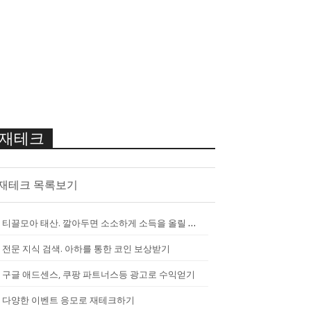
재테크
재테크 목록보기
티끌모아 태산. 깔아두면 소소하게 소득을 올릴 수 있는 앱
[
2290
]
전문 지식 검색. 아하를 통한 코인 보상받기
구글 애드센스, 쿠팡 파트너스등 광고로 수익얻기
다양한 이벤트 응모로 재테크하기