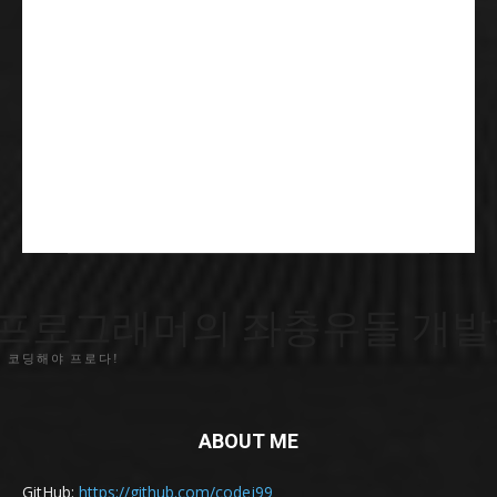
프로그래머의 좌충우돌 개발
 코딩해야 프로다!
ABOUT ME
GitHub:
https://github.com/codej99