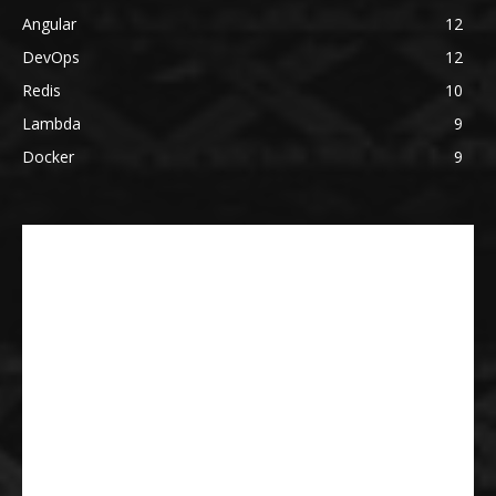
Angular
12
DevOps
12
Redis
10
Lambda
9
Docker
9