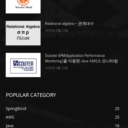
Relational algebra – 관계대수
2020년 8월 22일
Scouter APM(Application Performance
Monitoring)을 이용한 Java 서비스 모니터링
2020년 4월 20일
POPULAR CATEGORY
SpringBoot
25
AWS
25
Java
16