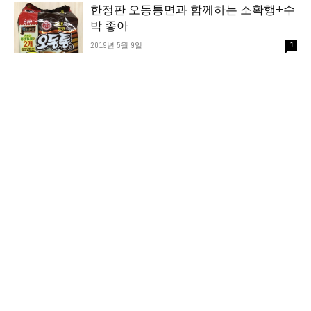
한정판 오동통면과 함께하는 소확행+수
박 좋아
2019년 5월 9일
1