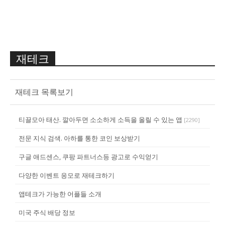
재테크
재테크 목록보기
티끌모아 태산. 깔아두면 소소하게 소득을 올릴 수 있는 앱
[
2290
]
전문 지식 검색. 아하를 통한 코인 보상받기
구글 애드센스, 쿠팡 파트너스등 광고로 수익얻기
다양한 이벤트 응모로 재테크하기
앱테크가 가능한 어플들 소개
미국 주식 배당 정보