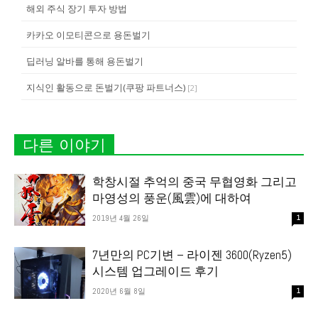
해외 주식 장기 투자 방법
카카오 이모티콘으로 용돈벌기
딥러닝 알바를 통해 용돈벌기
지식인 활동으로 돈벌기(쿠팡 파트너스)
[
2
]
다른 이야기
학창시절 추억의 중국 무협영화 그리고
마영성의 풍운(風雲)에 대하여
2019년 4월 26일
1
7년만의 PC기변 – 라이젠 3600(Ryzen5)
시스템 업그레이드 후기
2020년 6월 8일
1