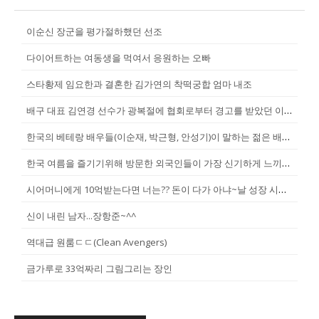
이순신 장군을 평가절하했던 선조
다이어트하는 여동생을 먹여서 응원하는 오빠
스타황제 임요한과 결혼한 김가연의 착떡궁합 엄마 내조
배구 대표 김연경 선수가 광복절에 협회로부터 경고를 받았던 이유
한국의 베테랑 배우들(이순재, 박근형, 안성기)이 말하는 젊은 배우들
한국 여름을 즐기기위해 방문한 외국인들이 가장 신기하게 느끼는 것(암내가...
시어머니에게 10억받는다면 너는?? 돈이 다가 아냐~날 성장 시켜줄 남자...
신이 내린 남자...장항준~^^
역대급 원룸ㄷㄷ(Clean Avengers)
금가루로 33억짜리 그림그리는 장인