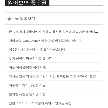
읽어보면 좋은글
좋은글 목록보기
존 F. 케네디 대통령에게 한국의 통치를 일본에게 넘기는걸 반대한 펄벅 ...
게임스탑(gamestop) 사태는 단순한 해프닝이 아니다.
제 20년 사수가 어젯밤에 돌아가셨습니다.
누가 한국이 망해간다고 했나??
어느 여성 소방관 이야기 짤
다시는 없을 역사상 전국민이 가장 행복했던 그때.(2002년...한일월드...
지구촌이 아직 살만한 이유
은퇴한 폭발물 탐지견의 삶
남편으로서의 약속때문에 지쳐도 안되는 사람