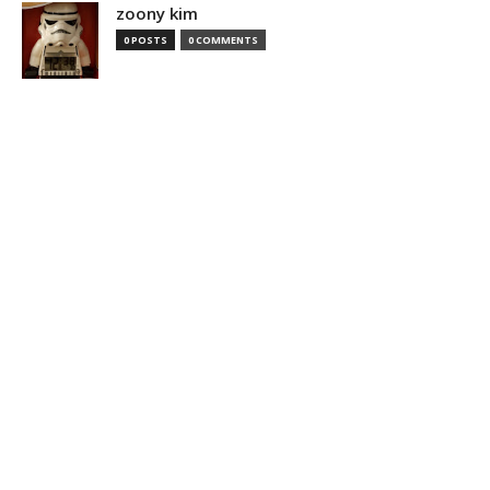
zoony kim
0 POSTS
0 COMMENTS