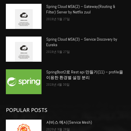
Spring Cloud MSA(2) – Gateway(Routing &
Filter) Server by Netflix zuul
2019년 5월 27일
Spring Cloud MSA(3) – Service Discovery by
Eureka
2019년 5월 27일
SpringBoot2로 Rest api 만들기(11) – profile을
이용한 환경별 설정 분리
2019년 4월 30일
POPULAR POSTS
서비스 메시(Service Mesh)
2020년 9월 26일