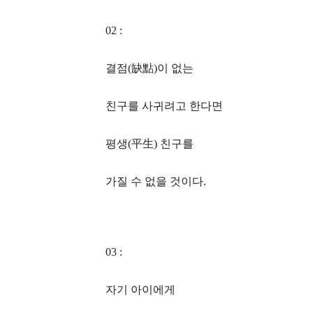
02 :
결점(缺點)이 없는
친구를 사귀려고 한다면
평생(平生) 친구를
가질 수 없을 것이다.
03 :
자기 아이에게