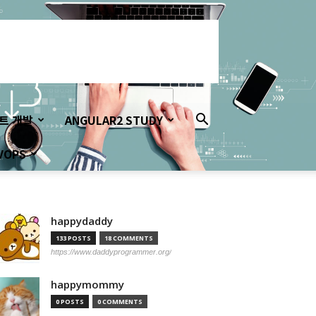
이트 개발
ANGULAR2 STUDY
VOPS
happydaddy
133 POSTS
18 COMMENTS
https://www.daddyprogrammer.org/
happymommy
0 POSTS
0 COMMENTS