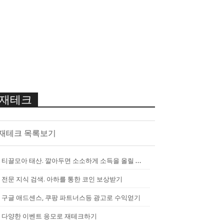
재테크
재테크 목록보기
티끌모아 태산. 깔아두면 소소하게 소득을 올릴 수 있는 앱
[
2290
]
전문 지식 검색. 아하를 통한 코인 보상받기
구글 애드센스, 쿠팡 파트너스등 광고로 수익얻기
다양한 이벤트 응모로 재테크하기