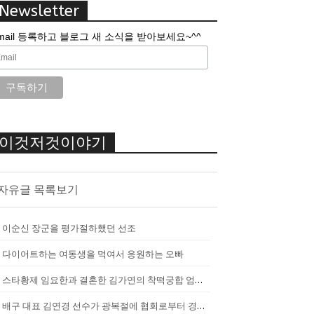
Newsletter
mail 등록하고 블로그 새 소식을 받아보세요~^^
이것저것이야기
자유글 목록보기
이순신 장군을 평가절하했던 선조
다이어트하는 여동생을 먹여서 응원하는 오빠
스타황제 임요한과 결혼한 김가연의 착떡궁합 엄마 내조
배구 대표 김연경 선수가 광복절에 협회로부터 경고를 받았던 이유