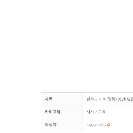
제목
탈무드 지혜(智慧) 명언(名言
카테고리
시사
> 교육
작성자
happydaddy