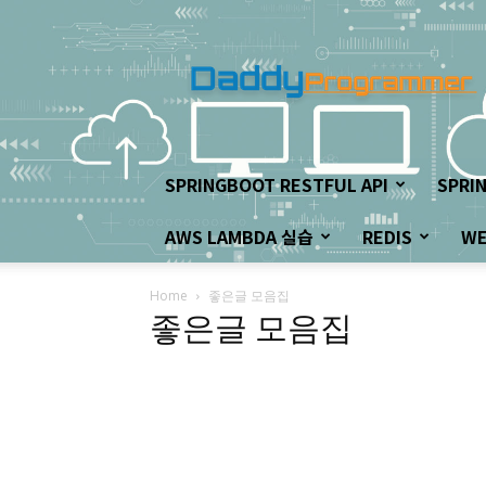
아
빠
프
로
그
래
머
SPRINGBOOT RESTFUL API
SPRI
의
좌
AWS LAMBDA 실습
REDIS
W
충
우
돌
Home
좋은글 모음집
개
좋은글 모음집
발
하
기!