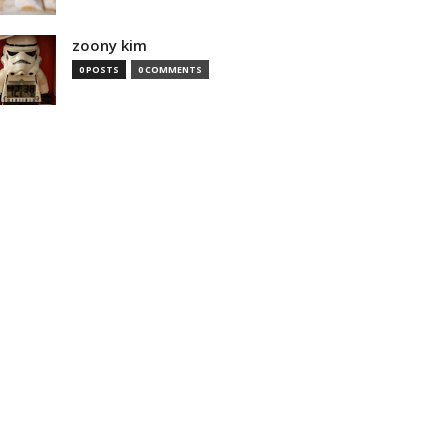
zoony kim
0 POSTS
0 COMMENTS