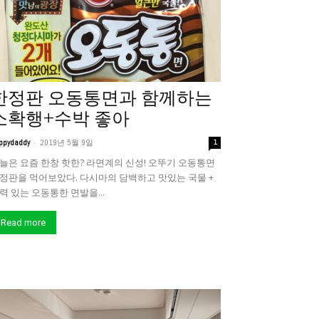
한정판 오동통면과 함께하는
소확행+수박 좋아
-
ppydaddy
2019년 5월 9일
1
늘은 요즘 한창 핫한? 라면계의 신성! 오뚜기 오동통면
정판을 먹어보았다. 다시마의 담백하고 맛있는 국물 +
력 있는 오동통한 면발을...
Read more