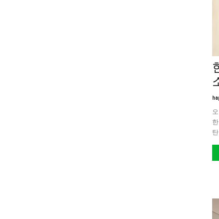
ha
오
한
탄