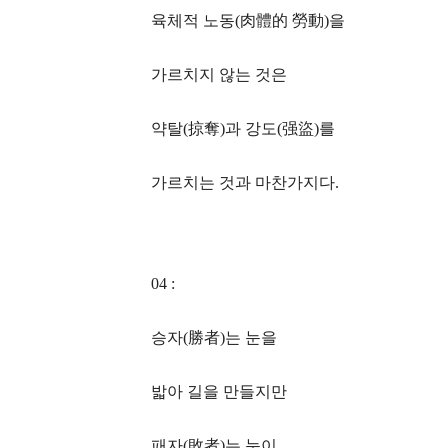
육체적 노동(肉體的 勞動)을
가르치지 않는 것은
약탈(掠奪)과 강도(强盜)를
가르치는 것과 마찬가지다.
04 :
승자(勝者)는 눈을
밟아 길을 만들지만
패자(敗者)는 눈이