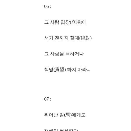
06 :
그 사람 입장(立場)에
서기 전까지 절대(絶對)
그 사람을 욕하거나
책망(責望) 하지 마라...
07 :
뛰어난 말(馬)에게도
채찍이 필요하다.