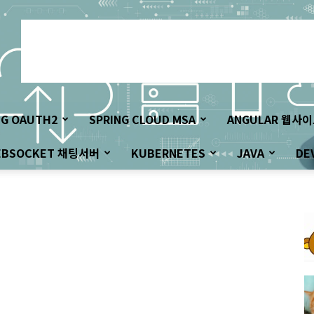
NG OAUTH2
SPRING CLOUD MSA
ANGULAR 웹사
EBSOCKET 채팅서버
KUBERNETES
JAVA
DE