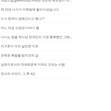
게임스탑(gamestop) 사태는 단순한 해프닝이 아니다.
제 20년 사수가 어젯밤에 돌아가셨습니다.
누가 한국이 망해간다고 했나??
어느 여성 소방관 이야기 짤
다시는 없을 역사상 전국민이 가장 행복했던 그때.(2002년...한일월드...
지구촌이 아직 살만한 이유
은퇴한 폭발물 탐지견의 삶
남편으로서의 약속때문에 지쳐도 안되는 사람
천사의 이야기. 그 후 4년