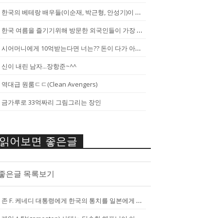
한국의 베테랑 배우들(이순재, 박근형, 안성기)이 말하는 젊은 배우들
한국 여름을 즐기기위해 방문한 외국인들이 가장 신기하게 느끼는 것(암내가...
시어머니에게 10억받는다면 너는?? 돈이 다가 아냐~날 성장 시켜줄 남자...
신이 내린 남자...장항준~^^
역대급 원룸ㄷㄷ(Clean Avengers)
금가루로 33억짜리 그림그리는 장인
읽어보면 좋은글
좋은글 목록보기
존 F. 케네디 대통령에게 한국의 통치를 일본에게 넘기는걸 반대한 펄벅 ...