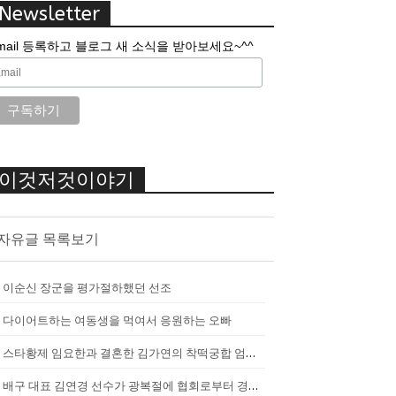
Newsletter
mail 등록하고 블로그 새 소식을 받아보세요~^^
이것저것이야기
자유글 목록보기
이순신 장군을 평가절하했던 선조
다이어트하는 여동생을 먹여서 응원하는 오빠
스타황제 임요한과 결혼한 김가연의 착떡궁합 엄마 내조
배구 대표 김연경 선수가 광복절에 협회로부터 경고를 받았던 이유