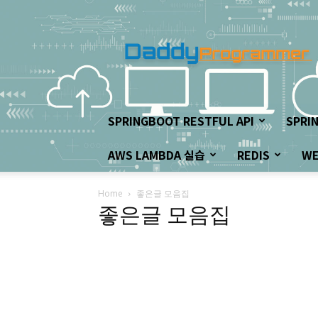
아
빠
프
로
그
래
머
SPRINGBOOT RESTFUL API
SPRI
의
좌
AWS LAMBDA 실습
REDIS
W
충
우
돌
Home
좋은글 모음집
개
좋은글 모음집
발
하
기!