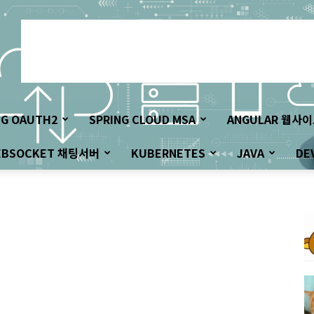
NG OAUTH2
SPRING CLOUD MSA
ANGULAR 웹사
EBSOCKET 채팅서버
KUBERNETES
JAVA
DE