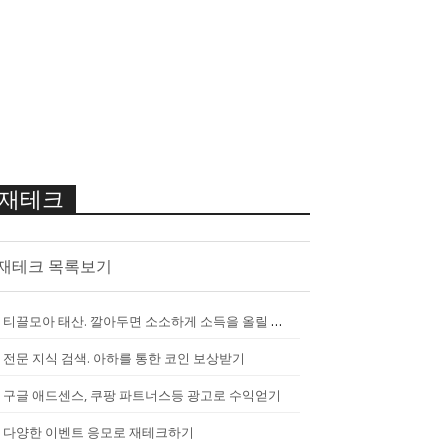
재테크
재테크 목록보기
티끌모아 태산. 깔아두면 소소하게 소득을 올릴 수 있는 앱
[
2290
]
전문 지식 검색. 아하를 통한 코인 보상받기
구글 애드센스, 쿠팡 파트너스등 광고로 수익얻기
다양한 이벤트 응모로 재테크하기