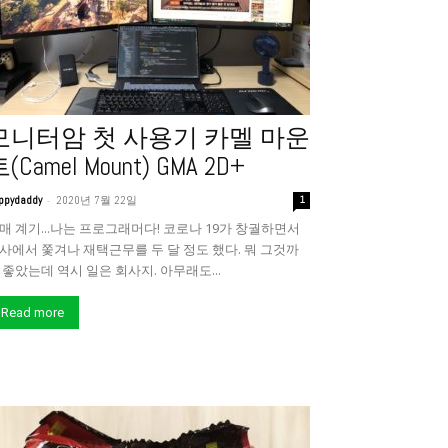
모니터암 첫 사용기 카멜 마운
(Camel Mount) GMA 2D+
-
ppydaddy
2020년 7월 22일
1
매 계기...나는 프로그래머다! 코로나 19가 창궐하면서
사에서 쫓겨나 재택근무를 두 달 정도 했다. 뭐 그것까
 좋았는데 역시 일은 회사지. 아무래도...
Read more