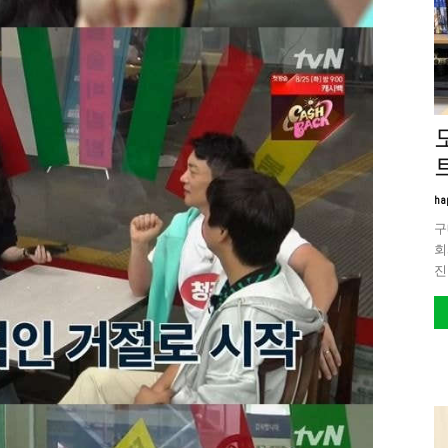
트
ha
구
회
진