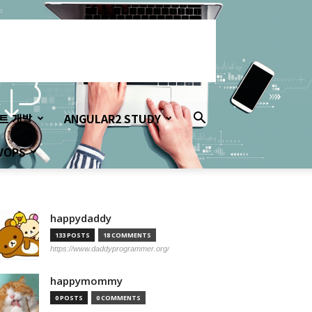
이트 개발
ANGULAR2 STUDY
VOPS
happydaddy
133 POSTS
18 COMMENTS
https://www.daddyprogrammer.org/
happymommy
0 POSTS
0 COMMENTS