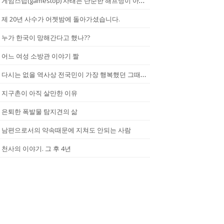
게임스탑(gamestop) 사태는 단순한 해프닝이 아니다.
제 20년 사수가 어젯밤에 돌아가셨습니다.
누가 한국이 망해간다고 했나??
어느 여성 소방관 이야기 짤
다시는 없을 역사상 전국민이 가장 행복했던 그때.(2002년...한일월드...
지구촌이 아직 살만한 이유
은퇴한 폭발물 탐지견의 삶
남편으로서의 약속때문에 지쳐도 안되는 사람
천사의 이야기. 그 후 4년