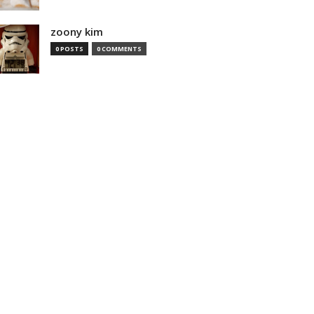
zoony kim
0 POSTS
0 COMMENTS