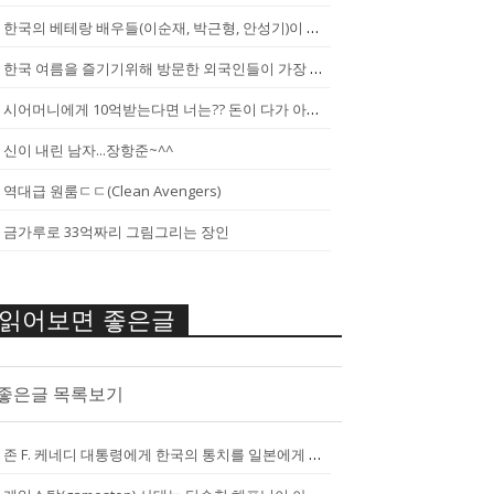
한국의 베테랑 배우들(이순재, 박근형, 안성기)이 말하는 젊은 배우들
한국 여름을 즐기기위해 방문한 외국인들이 가장 신기하게 느끼는 것(암내가...
시어머니에게 10억받는다면 너는?? 돈이 다가 아냐~날 성장 시켜줄 남자...
신이 내린 남자...장항준~^^
역대급 원룸ㄷㄷ(Clean Avengers)
금가루로 33억짜리 그림그리는 장인
읽어보면 좋은글
좋은글 목록보기
존 F. 케네디 대통령에게 한국의 통치를 일본에게 넘기는걸 반대한 펄벅 ...