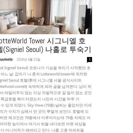
otteWorld Tower 시그니엘 호
(Signiel Seoul) 나홀로 투숙기
-
ppydaddy
2020년 4월 21일
1
isit Signiel Seoul! 코로나가 기승을 부리기 시작했던 초
 어느 날. 갑자기 나 혼자 Lotteworld tower에 위치한
igniel Seoul 호텔(롯데 시그니엘 서울 공식사이트
lottehotel.com)에 숙박하게 되어 글을 남겨본다. 남이 뒤
서 떠밀어주지 않는 이상 자발적으로 갈 일이 없는 곳인
 특급호텔 복이 터졌는지 나만의 시간을 하루 가
 수 있게 되었다. Sky View (79층) 날씨는 좋았지만 미세
지가 수치가 심해서 먼 곳이 뿌옇게 보인다. 호텔에 도
하면 체크인은 79층에서 이루어지는데 79층 자체도 어
어마한 높이여서 여기서 밖을 내다보면 아랫 세상들
 다 미니어처가 돼버리고 만다. 나름 고층 아파트들