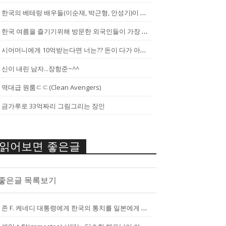
한국의 베테랑 배우들(이순재, 박근형, 안성기)이 말하는 젊은 배우들
한국 여름을 즐기기위해 방문한 외국인들이 가장 신기하게 느끼는 것(암내가...
시어머니에게 10억받는다면 너는?? 돈이 다가 아냐~날 성장 시켜줄 남자...
신이 내린 남자...장항준~^^
역대급 원룸ㄷㄷ(Clean Avengers)
금가루로 33억짜리 그림그리는 장인
읽어보면 좋은글
좋은글 목록보기
존 F. 케네디 대통령에게 한국의 통치를 일본에게 넘기는걸 반대한 펄벅 ...