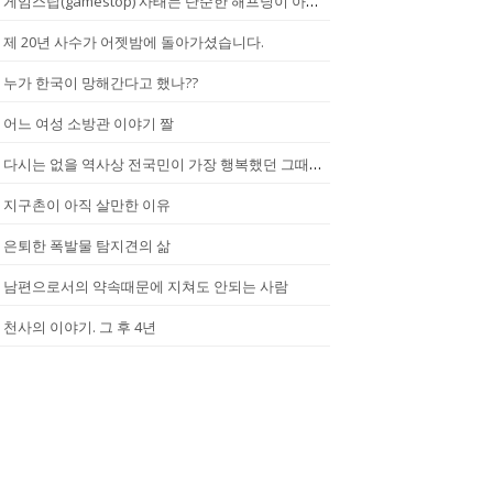
게임스탑(gamestop) 사태는 단순한 해프닝이 아니다.
제 20년 사수가 어젯밤에 돌아가셨습니다.
누가 한국이 망해간다고 했나??
어느 여성 소방관 이야기 짤
다시는 없을 역사상 전국민이 가장 행복했던 그때.(2002년...한일월드...
지구촌이 아직 살만한 이유
은퇴한 폭발물 탐지견의 삶
남편으로서의 약속때문에 지쳐도 안되는 사람
천사의 이야기. 그 후 4년