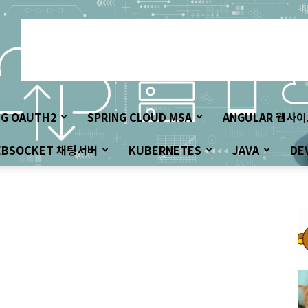
NG OAUTH2
SPRING CLOUD MSA
ANGULAR 웹사
EBSOCKET 채팅서버
KUBERNETES
JAVA
DE