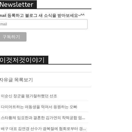
Newsletter
mail 등록하고 블로그 새 소식을 받아보세요~^^
이것저것이야기
자유글 목록보기
이순신 장군을 평가절하했던 선조
다이어트하는 여동생을 먹여서 응원하는 오빠
스타황제 임요한과 결혼한 김가연의 착떡궁합 엄마 내조
배구 대표 김연경 선수가 광복절에 협회로부터 경고를 받았던 이유