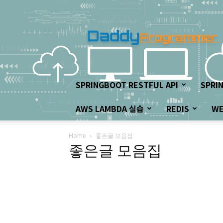
아
빠
프
로
그
래
머
SPRINGBOOT RESTFUL API
SPRI
의
좌
AWS LAMBDA 실습
REDIS
W
충
우
돌
Home
좋은글 모음집
개
좋은글 모음집
발
하
기!