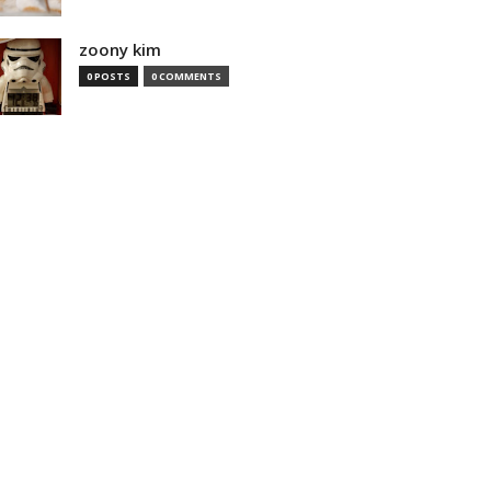
zoony kim
0 POSTS
0 COMMENTS