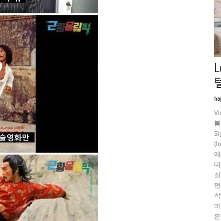
L
텔
ha
V
봄
S
(
에
데
질
먼
착
마
은