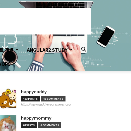
이트 개발
ANGULAR2 STUDY
VOPS
happydaddy
133 POSTS
18 COMMENTS
https://www.daddyprogrammer.org/
happymommy
0 POSTS
0 COMMENTS