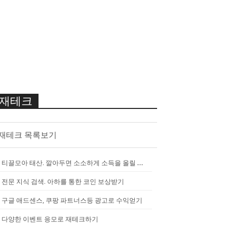
재테크
재테크 목록보기
티끌모아 태산. 깔아두면 소소하게 소득을 올릴 수 있는 앱
[
2290
]
전문 지식 검색. 아하를 통한 코인 보상받기
구글 애드센스, 쿠팡 파트너스등 광고로 수익얻기
다양한 이벤트 응모로 재테크하기