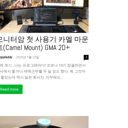
모니터암 첫 사용기 카멜 마운
(Camel Mount) GMA 2D+
-
ppydaddy
2020년 7월 22일
1
매 계기...나는 프로그래머다! 코로나 19가 창궐하면서
사에서 쫓겨나 재택근무를 두 달 정도 했다. 뭐 그것까
 좋았는데 역시 일은 회사지. 아무래도...
Read more