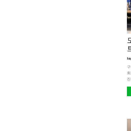
트
ha
구
회
진