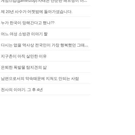
게임스탑(gamestop) 사태는 단순한 해프닝이 아니다.
제 20년 사수가 어젯밤에 돌아가셨습니다.
누가 한국이 망해간다고 했나??
어느 여성 소방관 이야기 짤
다시는 없을 역사상 전국민이 가장 행복했던 그때.(2002년...한일월드...
지구촌이 아직 살만한 이유
은퇴한 폭발물 탐지견의 삶
남편으로서의 약속때문에 지쳐도 안되는 사람
천사의 이야기. 그 후 4년