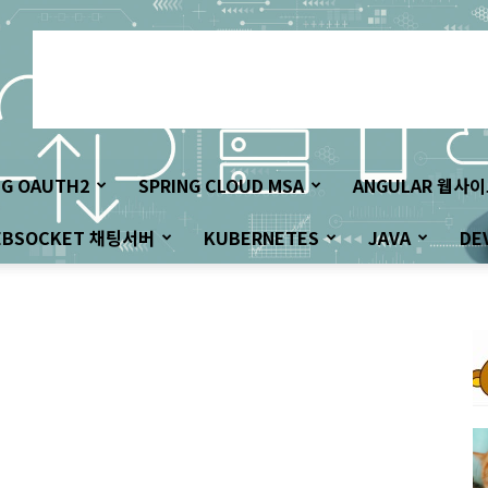
NG OAUTH2
SPRING CLOUD MSA
ANGULAR 웹사
EBSOCKET 채팅서버
KUBERNETES
JAVA
DE