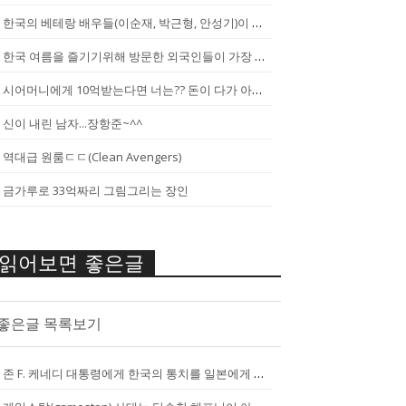
한국의 베테랑 배우들(이순재, 박근형, 안성기)이 말하는 젊은 배우들
한국 여름을 즐기기위해 방문한 외국인들이 가장 신기하게 느끼는 것(암내가...
시어머니에게 10억받는다면 너는?? 돈이 다가 아냐~날 성장 시켜줄 남자...
신이 내린 남자...장항준~^^
역대급 원룸ㄷㄷ(Clean Avengers)
금가루로 33억짜리 그림그리는 장인
읽어보면 좋은글
좋은글 목록보기
존 F. 케네디 대통령에게 한국의 통치를 일본에게 넘기는걸 반대한 펄벅 ...