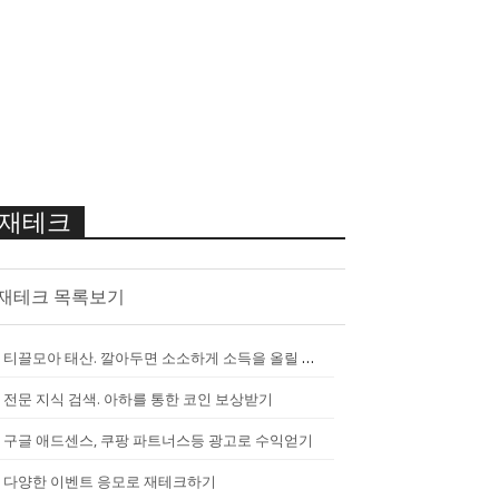
재테크
재테크 목록보기
티끌모아 태산. 깔아두면 소소하게 소득을 올릴 수 있는 앱
[
2290
]
전문 지식 검색. 아하를 통한 코인 보상받기
구글 애드센스, 쿠팡 파트너스등 광고로 수익얻기
다양한 이벤트 응모로 재테크하기