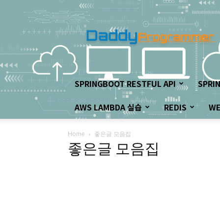
아
빠
프
로
그
래
머
SPRINGBOOT RESTFUL API
SPRI
의
좌
AWS LAMBDA 실습
REDIS
W
충
우
돌
Home
좋은글 모음집
개
좋은글 모음집
발
하
기!