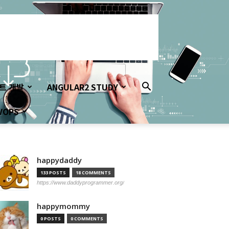
이트 개발
ANGULAR2 STUDY
VOPS
happydaddy
133 POSTS
18 COMMENTS
https://www.daddyprogrammer.org/
happymommy
0 POSTS
0 COMMENTS