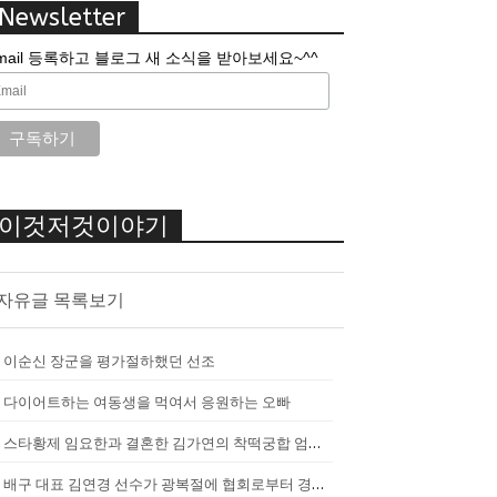
Newsletter
mail 등록하고 블로그 새 소식을 받아보세요~^^
이것저것이야기
자유글 목록보기
이순신 장군을 평가절하했던 선조
다이어트하는 여동생을 먹여서 응원하는 오빠
스타황제 임요한과 결혼한 김가연의 착떡궁합 엄마 내조
배구 대표 김연경 선수가 광복절에 협회로부터 경고를 받았던 이유