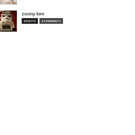
zoony kim
0 POSTS
0 COMMENTS