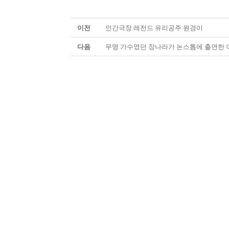
이전
인간극장 레전드 유리공주 원경이
다음
무명 가수였던 장나라가 논스톱에 출연한 