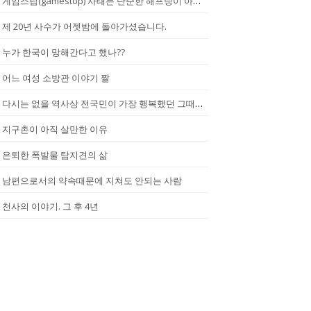
게임스탑(gamestop) 사태는 단순한 해프닝이 아니다.
제 20년 사수가 어젯밤에 돌아가셨습니다.
누가 한국이 망해간다고 했나??
어느 여성 소방관 이야기 짤
다시는 없을 역사상 전국민이 가장 행복했던 그때.(2002년...한일월드...
지구촌이 아직 살만한 이유
은퇴한 폭발물 탐지견의 삶
남편으로서의 약속때문에 지쳐도 안되는 사람
천사의 이야기. 그 후 4년