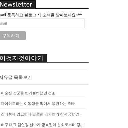
Newsletter
mail 등록하고 블로그 새 소식을 받아보세요~^^
이것저것이야기
자유글 목록보기
이순신 장군을 평가절하했던 선조
다이어트하는 여동생을 먹여서 응원하는 오빠
스타황제 임요한과 결혼한 김가연의 착떡궁합 엄마 내조
배구 대표 김연경 선수가 광복절에 협회로부터 경고를 받았던 이유