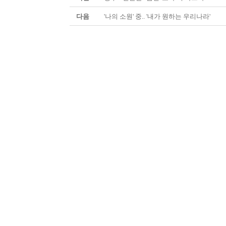
다음
'나의 소원' 중.. '내가 원하는 우리나라'