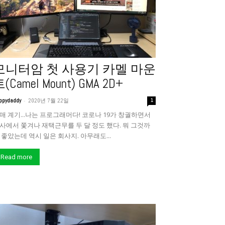
모니터암 첫 사용기 카멜 마운
(Camel Mount) GMA 2D+
-
ppydaddy
2020년 7월 22일
1
매 계기...나는 프로그래머다! 코로나 19가 창궐하면서
사에서 쫓겨나 재택근무를 두 달 정도 했다. 뭐 그것까
 좋았는데 역시 일은 회사지. 아무래도...
Read more