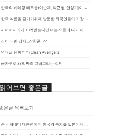
한국의 베테랑 배우들(이순재, 박근형, 안성기)이 말하는 젊은 배우들
한국 여름을 즐기기위해 방문한 외국인들이 가장 신기하게 느끼는 것(암내가...
시어머니에게 10억받는다면 너는?? 돈이 다가 아냐~날 성장 시켜줄 남자...
신이 내린 남자...장항준~^^
역대급 원룸ㄷㄷ(Clean Avengers)
금가루로 33억짜리 그림그리는 장인
읽어보면 좋은글
좋은글 목록보기
존 F. 케네디 대통령에게 한국의 통치를 일본에게 넘기는걸 반대한 펄벅 ...