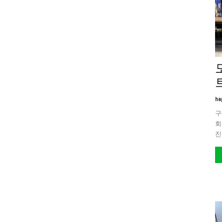
트
ha
구
회
진