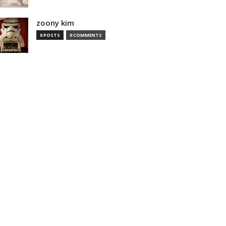
zoony kim
0 POSTS
0 COMMENTS