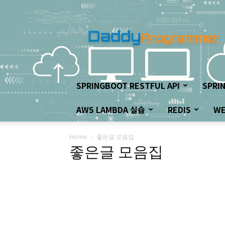
아
빠
프
로
그
래
머
SPRINGBOOT RESTFUL API
SPRI
의
좌
AWS LAMBDA 실습
REDIS
W
충
우
돌
Home
좋은글 모음집
개
좋은글 모음집
발
하
기!