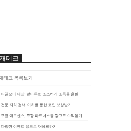
재테크
재테크 목록보기
티끌모아 태산. 깔아두면 소소하게 소득을 올릴 수 있는 앱
[
2290
]
전문 지식 검색. 아하를 통한 코인 보상받기
구글 애드센스, 쿠팡 파트너스등 광고로 수익얻기
다양한 이벤트 응모로 재테크하기