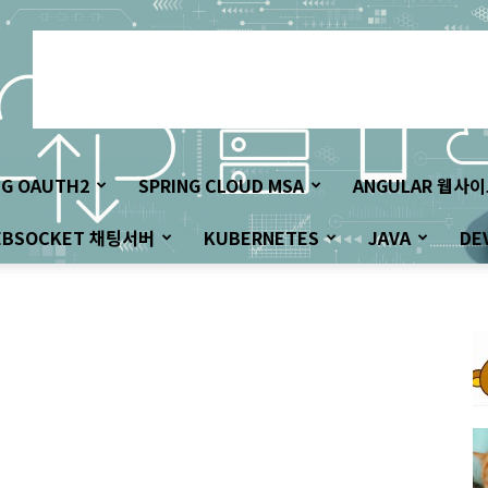
NG OAUTH2
SPRING CLOUD MSA
ANGULAR 웹사
EBSOCKET 채팅서버
KUBERNETES
JAVA
DE