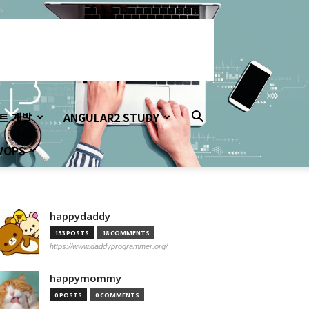
이트 개발
ANGULAR2 STUDY
VOPS
happydaddy
133 POSTS
18 COMMENTS
https://www.daddyprogrammer.org/
happymommy
0 POSTS
0 COMMENTS