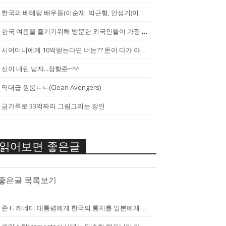
한국의 베테랑 배우들(이순재, 박근형, 안성기)이 말하는 젊은 배우들
한국 여름을 즐기기위해 방문한 외국인들이 가장 신기하게 느끼는 것(암내가...
시어머니에게 10억받는다면 너는?? 돈이 다가 아냐~날 성장 시켜줄 남자...
신이 내린 남자...장항준~^^
역대급 원룸ㄷㄷ(Clean Avengers)
금가루로 33억짜리 그림그리는 장인
읽어보면 좋은글
좋은글 목록보기
존 F. 케네디 대통령에게 한국의 통치를 일본에게 넘기는걸 반대한 펄벅 ...