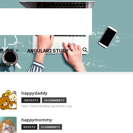
이트 개발
ANGULAR2 STUDY
VOPS
happydaddy
133 POSTS
18 COMMENTS
https://www.daddyprogrammer.org/
happymommy
0 POSTS
0 COMMENTS