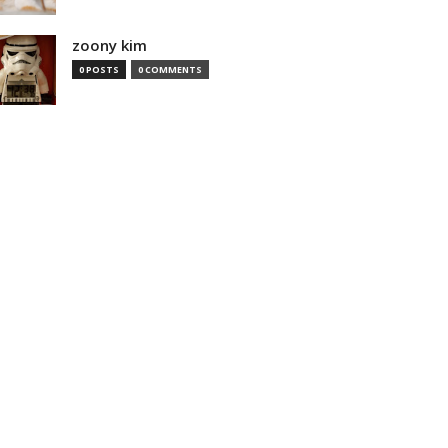
zoony kim
0 POSTS
0 COMMENTS