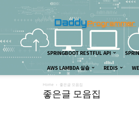
아
빠
프
로
그
래
머
SPRINGBOOT RESTFUL API
SPRI
의
좌
AWS LAMBDA 실습
REDIS
W
충
우
돌
Home
좋은글 모음집
개
좋은글 모음집
발
하
기!