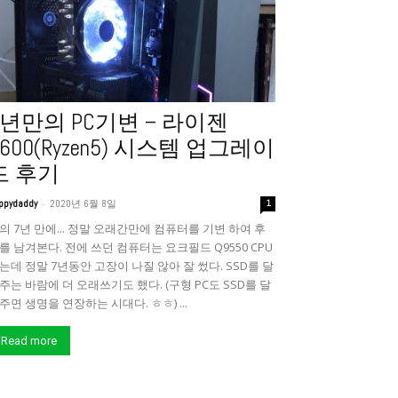
7년만의 PC기변 – 라이젠
3600(Ryzen5) 시스템 업그레이
드 후기
-
ppydaddy
2020년 6월 8일
1
의 7년 만에... 정말 오래간만에 컴퓨터를 기변 하여 후
를 남겨본다. 전에 쓰던 컴퓨터는 요크필드 Q9550 CPU
는데 정말 7년동안 고장이 나질 않아 잘 썼다. SSD를 달
주는 바람에 더 오래쓰기도 했다. (구형 PC도 SSD를 달
주면 생명을 연장하는 시대다. ㅎㅎ) ...
Read more