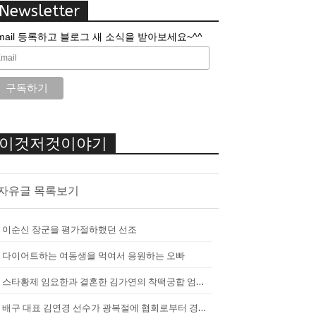
Newsletter
mail 등록하고 블로그 새 소식을 받아보세요~^^
이것저것이야기
자유글 목록보기
이순신 장군을 평가절하했던 선조
다이어트하는 여동생을 먹여서 응원하는 오빠
스타황제 임요한과 결혼한 김가연의 착떡궁합 엄마 내조
배구 대표 김연경 선수가 광복절에 협회로부터 경고를 받았던 이유