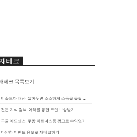
재테크
재테크 목록보기
티끌모아 태산. 깔아두면 소소하게 소득을 올릴 수 있는 앱
[
2290
]
전문 지식 검색. 아하를 통한 코인 보상받기
구글 애드센스, 쿠팡 파트너스등 광고로 수익얻기
다양한 이벤트 응모로 재테크하기