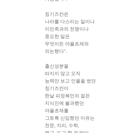
칭기즈칸은
나라를 다스리는 일이나
이민족과의 전쟁이나
중요한 일은
무엇이든 야율초재와
의논했다".
출신성분을
따지지 않고 오직
능력만 보고 인물을 썼던
칭기즈칸이
한낱 피정복민의 젊은
지식인에 불과했던
야율초재를
그토록 신임했던 이유는
천문, 지리, 수학,
불교, 도교 할 것 없이