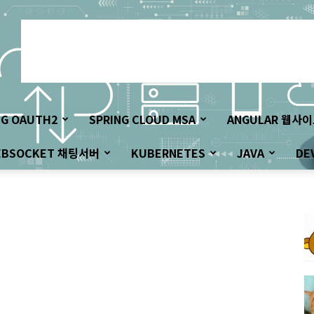
NG OAUTH2
SPRING CLOUD MSA
ANGULAR 웹사
EBSOCKET 채팅서버
KUBERNETES
JAVA
DE