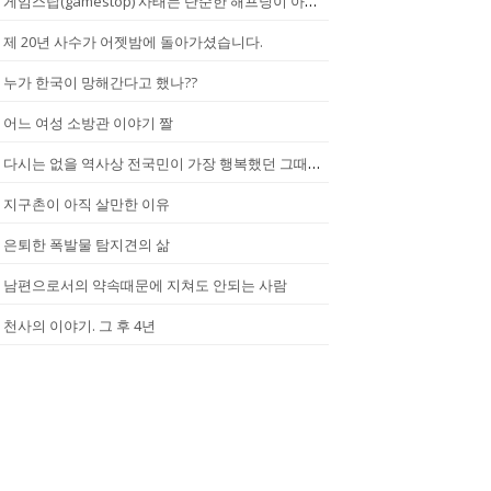
게임스탑(gamestop) 사태는 단순한 해프닝이 아니다.
제 20년 사수가 어젯밤에 돌아가셨습니다.
누가 한국이 망해간다고 했나??
어느 여성 소방관 이야기 짤
다시는 없을 역사상 전국민이 가장 행복했던 그때.(2002년...한일월드...
지구촌이 아직 살만한 이유
은퇴한 폭발물 탐지견의 삶
남편으로서의 약속때문에 지쳐도 안되는 사람
천사의 이야기. 그 후 4년