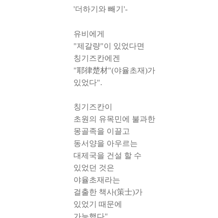
'더하기와 빼기'-
유비에게
"제갈량"이 있었다면
칭기즈칸에겐
"耶律楚材"(야율초재)가
있었다".
칭기즈칸이
초원의 유목민에 불과한
몽골족을 이끌고
동서양을 아우르는
대제국을 건설 할 수
있었던 것은
야율초재라는
걸출한 책사(策士)가
있었기 때문에
가능했다".