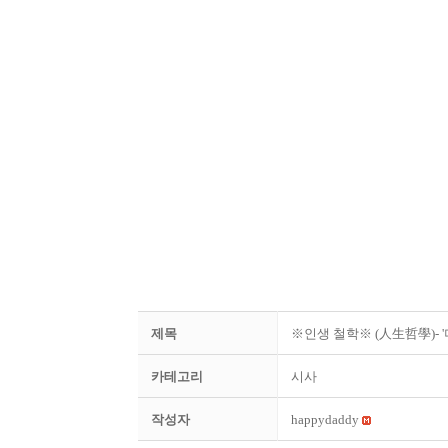
제목
※인생 철학※ (人生哲學)- '
카테고리
시사
작성자
happydaddy