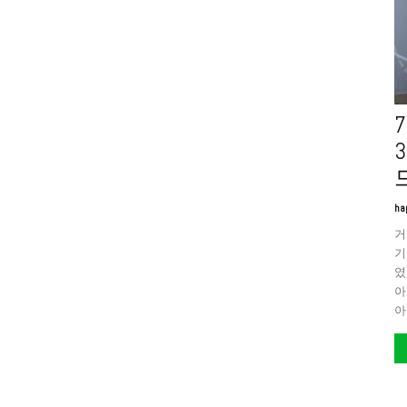
ha
거
기
였
아
아