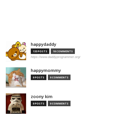
happydaddy
133 POSTS
18 COMMENTS
https://www.daddyprogrammer.org/
happymommy
0 POSTS
0 COMMENTS
zoony kim
0 POSTS
0 COMMENTS