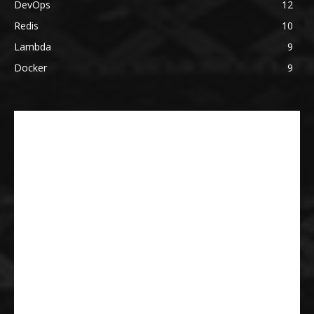
DevOps
12
Redis
10
Lambda
9
Docker
9