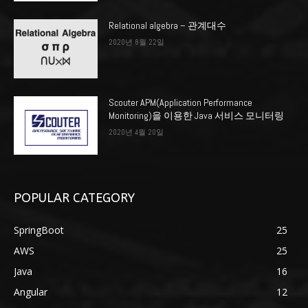
Relational algebra – 관계대수
2020년 8월 22일
Scouter APM(Application Performance
Monitoring)을 이용한 Java 서비스 모니터링
2020년 4월 20일
POPULAR CATEGORY
SpringBoot
25
AWS
25
Java
16
Angular
12