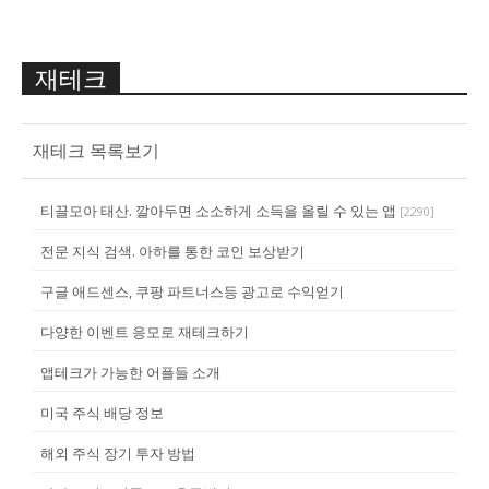
재테크
재테크 목록보기
티끌모아 태산. 깔아두면 소소하게 소득을 올릴 수 있는 앱
[
2290
]
전문 지식 검색. 아하를 통한 코인 보상받기
구글 애드센스, 쿠팡 파트너스등 광고로 수익얻기
다양한 이벤트 응모로 재테크하기
앱테크가 가능한 어플들 소개
미국 주식 배당 정보
해외 주식 장기 투자 방법