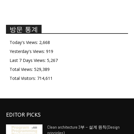
방문 통계
Today's Views:
2,668
Yesterday's Views:
919
Last 7 Days Views:
5,267
Total Views:
529,389
Total Visitors:
714,611
EDITOR PICKS
Clean architecture 3부 – 설계 원칙(Design
principles)