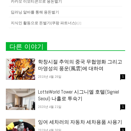
카카오 이모티콘으로 용돈벌기
딥러닝 알바를 통해 용돈벌기
지식인 활동으로 돈벌기(쿠팡 파트너스)
[
2
]
다른 이야기
학창시절 추억의 중국 무협영화 그리고
마영성의 풍운(風雲)에 대하여
2019년 4월 26일
1
LotteWorld Tower 시그니엘 호텔(Signiel
Seoul) 나홀로 투숙기
2020년 4월 21일
1
잉여 세차러의 자동차 세차용품 사용기
2019년 4월 30일
1