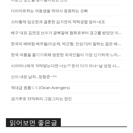
다이어트하는 여동생을 먹여서 응원하는 오빠
스타황제 임요한과 결혼한 김가연의 착떡궁합 엄마 내조
배구 대표 김연경 선수가 광복절에 협회로부터 경고를 받았던 이유
한국의 베테랑 배우들(이순재, 박근형, 안성기)이 말하는 젊은 배우들
한국 여름을 즐기기위해 방문한 외국인들이 가장 신기하게 느끼는 것(암내가...
시어머니에게 10억받는다면 너는?? 돈이 다가 아냐~날 성장 시켜줄 남자...
신이 내린 남자...장항준~^^
역대급 원룸ㄷㄷ(Clean Avengers)
금가루로 33억짜리 그림그리는 장인
읽어보면 좋은글