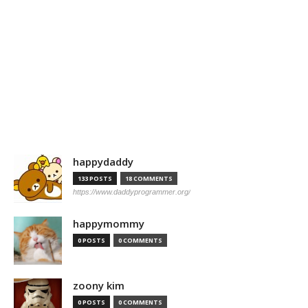
happydaddy
133 POSTS
18 COMMENTS
https://www.daddyprogrammer.org/
happymommy
0 POSTS
0 COMMENTS
zoony kim
0 POSTS
0 COMMENTS