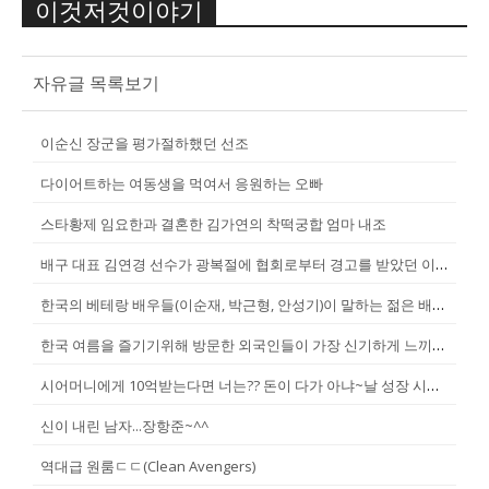
이것저것이야기
자유글 목록보기
이순신 장군을 평가절하했던 선조
다이어트하는 여동생을 먹여서 응원하는 오빠
스타황제 임요한과 결혼한 김가연의 착떡궁합 엄마 내조
배구 대표 김연경 선수가 광복절에 협회로부터 경고를 받았던 이유
한국의 베테랑 배우들(이순재, 박근형, 안성기)이 말하는 젊은 배우들
한국 여름을 즐기기위해 방문한 외국인들이 가장 신기하게 느끼는 것(암내가...
시어머니에게 10억받는다면 너는?? 돈이 다가 아냐~날 성장 시켜줄 남자...
신이 내린 남자...장항준~^^
역대급 원룸ㄷㄷ(Clean Avengers)