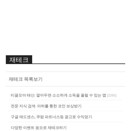
재테크
재테크 목록보기
티끌모아 태산. 깔아두면 소소하게 소득을 올릴 수 있는 앱
[
2290
]
전문 지식 검색. 아하를 통한 코인 보상받기
구글 애드센스, 쿠팡 파트너스등 광고로 수익얻기
다양한 이벤트 응모로 재테크하기