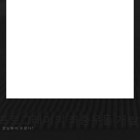
프로그래머의 좌충우돌 개발
 코딩해야 프로다!