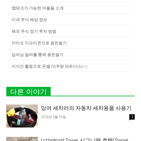
앱테크가 가능한 어플들 소개
미국 주식 배당 정보
해외 주식 장기 투자 방법
카카오 이모티콘으로 용돈벌기
딥러닝 알바를 통해 용돈벌기
지식인 활동으로 돈벌기(쿠팡 파트너스)
[
2
]
다른 이야기
잉여 세차러의 자동차 세차용품 사용기
2019년 4월 30일
1
LotteWorld Tower 시그니엘 호텔(Signiel