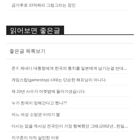
금가루로 33억짜리 그림그리는 장인
읽어보면 좋은글
좋은글 목록보기
존 F. 케네디 대통령에게 한국의 통치를 일본에게 넘기는걸 반대한 펄벅 ...
게임스탑(gamestop) 사태는 단순한 해프닝이 아니다.
제 20년 사수가 어젯밤에 돌아가셨습니다.
누가 한국이 망해간다고 했나??
어느 여성 소방관 이야기 짤
다시는 없을 역사상 전국민이 가장 행복했던 그때.(2002년...한일월드...
지구촌이 아직 살만한 이유