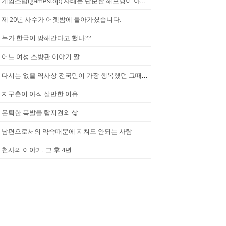
게임스탑(gamestop) 사태는 단순한 해프닝이 아니다.
제 20년 사수가 어젯밤에 돌아가셨습니다.
누가 한국이 망해간다고 했나??
어느 여성 소방관 이야기 짤
다시는 없을 역사상 전국민이 가장 행복했던 그때.(2002년...한일월드...
지구촌이 아직 살만한 이유
은퇴한 폭발물 탐지견의 삶
남편으로서의 약속때문에 지쳐도 안되는 사람
천사의 이야기. 그 후 4년