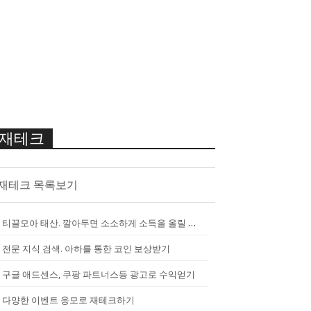
재테크
재테크 목록보기
티끌모아 태산. 깔아두면 소소하게 소득을 올릴 수 있는 앱
[
2290
]
전문 지식 검색. 아하를 통한 코인 보상받기
구글 애드센스, 쿠팡 파트너스등 광고로 수익얻기
다양한 이벤트 응모로 재테크하기