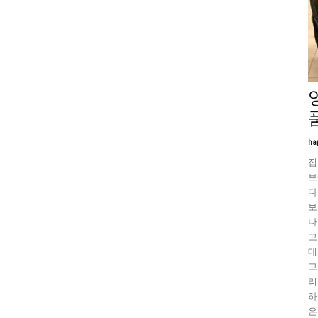
ha
집
브
다
보
나
고
데
고
리
하
은