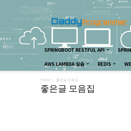
아
빠
프
로
그
래
머
SPRINGBOOT RESTFUL API
SPRI
의
좌
AWS LAMBDA 실습
REDIS
W
충
우
돌
Home
좋은글 모음집
개
좋은글 모음집
발
하
기!