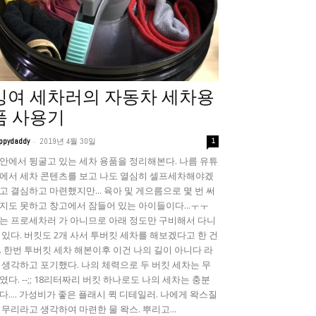
잉여 세차러의 자동차 세차용
품 사용기
-
ppydaddy
2019년 4월 30일
1
안에서 뒹굴고 있는 세차 용품을 정리해본다. 나름 유튜
에서 세차 콘텐츠를 보고 나도 열심히 셀프세차해야겠
고 결심하고 마련했지만... 육아 및 게으름으로 몇 번 써
지도 못하고 창고에서 잠들어 있는 아이들이다...ㅜㅜ
는 프로세차러 가 아니므로 아래 정도만 구비해서 다니
 있다. 버킷도 2개 사서 투버킷 세차를 해보겠다고 한 건
. 한번 투버킷 세차 해본이후 이건 나의 길이 아니다 라
 생각하고 포기했다. 나의 체력으로 두 버킷 세차는 무
였다. --;; 18리터짜리 버킷 하나로도 나의 세차는 충분
다.... 가성비가 좋은 플래시 퀵 디테일러. 나에게 왁스질
 무리라고 생각하여 마련한 물 왁스. 뿌리고...