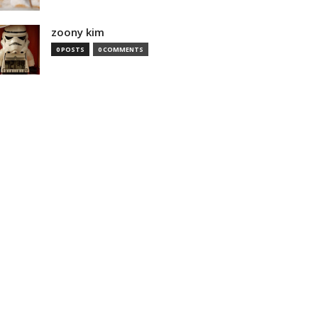
zoony kim
0 POSTS
0 COMMENTS