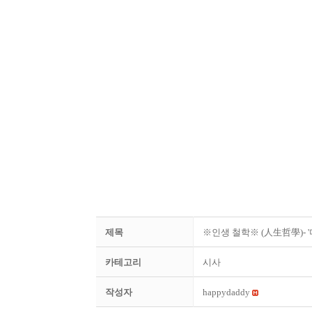
제목
※인생 철학※ (人生哲學)- '
카테고리
시사
작성자
happydaddy