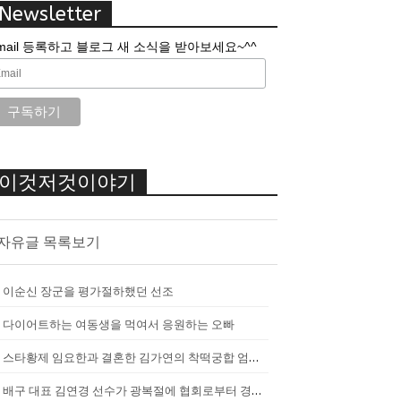
Newsletter
mail 등록하고 블로그 새 소식을 받아보세요~^^
이것저것이야기
자유글 목록보기
이순신 장군을 평가절하했던 선조
다이어트하는 여동생을 먹여서 응원하는 오빠
스타황제 임요한과 결혼한 김가연의 착떡궁합 엄마 내조
배구 대표 김연경 선수가 광복절에 협회로부터 경고를 받았던 이유