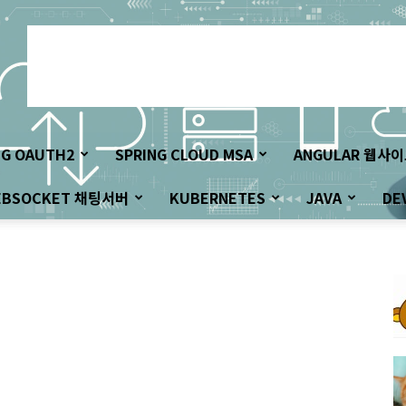
NG OAUTH2
SPRING CLOUD MSA
ANGULAR 웹사
EBSOCKET 채팅서버
KUBERNETES
JAVA
DE