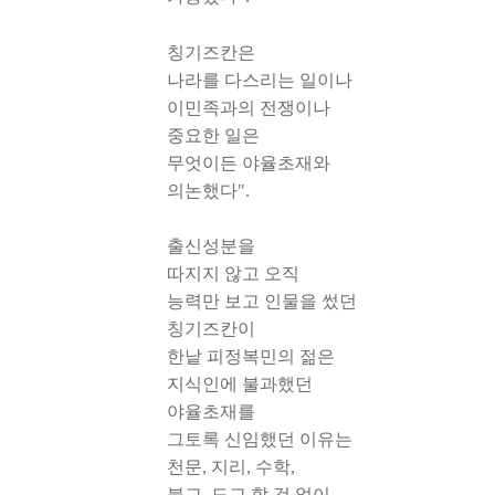
칭기즈칸은
나라를 다스리는 일이나
이민족과의 전쟁이나
중요한 일은
무엇이든 야율초재와
의논했다".
출신성분을
따지지 않고 오직
능력만 보고 인물을 썼던
칭기즈칸이
한낱 피정복민의 젊은
지식인에 불과했던
야율초재를
그토록 신임했던 이유는
천문, 지리, 수학,
불교, 도교 할 것 없이