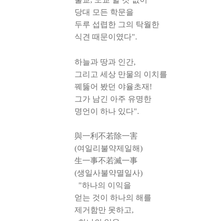
당대 모든 학문을
두루 섭렵한 그의 탁월한
식견 때문이였다".
하늘과 땅과 인간,
그리고 세상 만물의 이치를
꿰뚫어 봤던 야율초재!
그가 남긴 아주 유명한
명언이 하나 있다".
與一利不若除一害
(여일리불약제일해)
生一事不若滅一事
(생일사불약멸일사)
"하나의 이익을
얻는 것이 하나의 해를
제거함만 못하고,