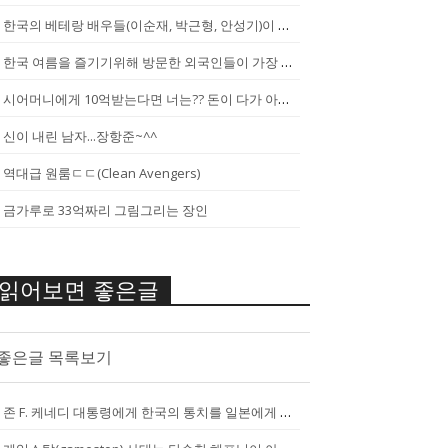
한국의 베테랑 배우들(이순재, 박근형, 안성기)이 말하는 젊은 배우들
한국 여름을 즐기기위해 방문한 외국인들이 가장 신기하게 느끼는 것(암내가...
시어머니에게 10억받는다면 너는?? 돈이 다가 아냐~날 성장 시켜줄 남자...
신이 내린 남자...장항준~^^
역대급 원룸ㄷㄷ(Clean Avengers)
금가루로 33억짜리 그림그리는 장인
읽어보면 좋은글
좋은글 목록보기
존 F. 케네디 대통령에게 한국의 통치를 일본에게 넘기는걸 반대한 펄벅 ...