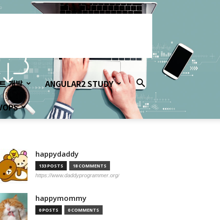
이트 개발
ANGULAR2 STUDY
VOPS
happydaddy
133 POSTS
18 COMMENTS
https://www.daddyprogrammer.org/
happymommy
0 POSTS
0 COMMENTS