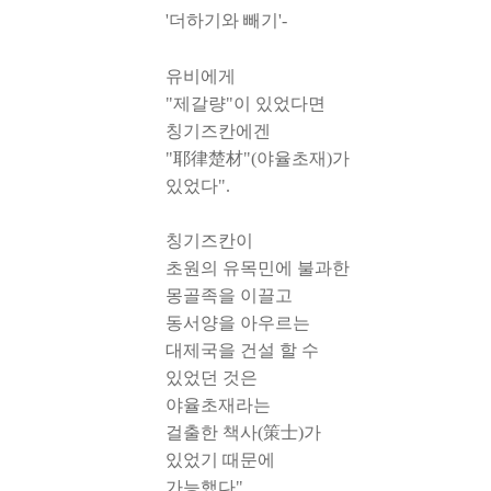
'더하기와 빼기'-
유비에게
"제갈량"이 있었다면
칭기즈칸에겐
"耶律楚材"(야율초재)가
있었다".
칭기즈칸이
초원의 유목민에 불과한
몽골족을 이끌고
동서양을 아우르는
대제국을 건설 할 수
있었던 것은
야율초재라는
걸출한 책사(策士)가
있었기 때문에
가능했다".