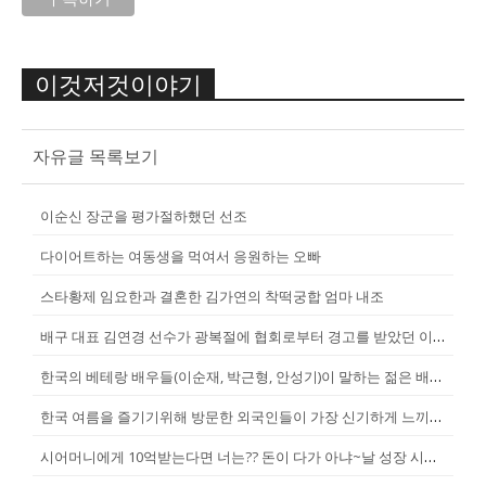
이것저것이야기
자유글 목록보기
이순신 장군을 평가절하했던 선조
다이어트하는 여동생을 먹여서 응원하는 오빠
스타황제 임요한과 결혼한 김가연의 착떡궁합 엄마 내조
배구 대표 김연경 선수가 광복절에 협회로부터 경고를 받았던 이유
한국의 베테랑 배우들(이순재, 박근형, 안성기)이 말하는 젊은 배우들
한국 여름을 즐기기위해 방문한 외국인들이 가장 신기하게 느끼는 것(암내가...
시어머니에게 10억받는다면 너는?? 돈이 다가 아냐~날 성장 시켜줄 남자...