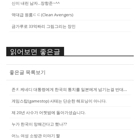
신이 내린 남자...장항준~^^
역대급 원룸ㄷㄷ(Clean Avengers)
금가루로 33억짜리 그림그리는 장인
읽어보면 좋은글
좋은글 목록보기
존 F. 케네디 대통령에게 한국의 통치를 일본에게 넘기는걸 반대한 펄벅 ...
게임스탑(gamestop) 사태는 단순한 해프닝이 아니다.
제 20년 사수가 어젯밤에 돌아가셨습니다.
누가 한국이 망해간다고 했나??
어느 여성 소방관 이야기 짤