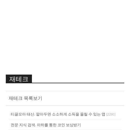
재테크
재테크 목록보기
티끌모아 태산. 깔아두면 소소하게 소득을 올릴 수 있는 앱
[
2290
]
전문 지식 검색. 아하를 통한 코인 보상받기