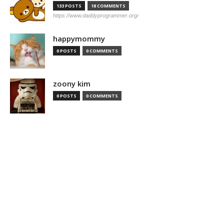
133 POSTS
18 COMMENTS
https://www.daddyprogrammer.org/
happymommy
0 POSTS
0 COMMENTS
zoony kim
0 POSTS
0 COMMENTS