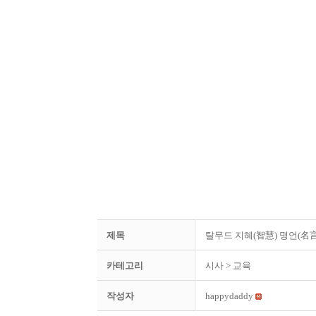
제목
탈무드 지혜(智慧) 명언(名言
카테고리
시사
> 교육
작성자
happydaddy